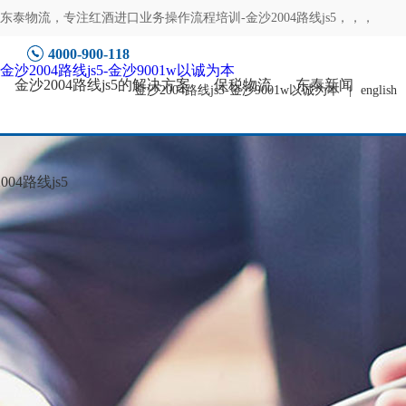
东泰物流，专注
红酒进口业务操作流程培训-金沙2004路线js5
，，，
4000-900-118
金沙2004路线js5-金沙9001w以诚为本
金沙2004路线js5的解决方案
保税物流
东泰新闻
金沙2004路线js5-金沙9001w以诚为本
|
english
04路线js5