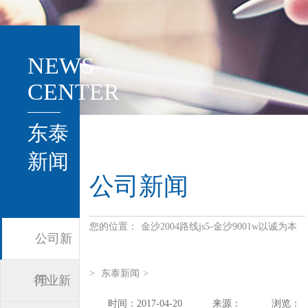
NEWS
CENTER
东泰
新闻
公司新闻
您的位置：
金沙2004路线js5-金沙9001w以诚为本
公司新
>
东泰新闻
>
闻
行业新
时间：2017-04-20
来源：
浏览：