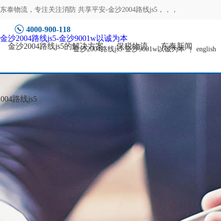
东泰物流，专注
关注消防 共享平安-金沙2004路线js5
，，，
4000-900-118
金沙2004路线js5-金沙9001w以诚为本
金沙2004路线js5的解决方案
保税物流
东泰新闻
金沙2004路线js5-金沙9001w以诚为本
|
english
04路线js5