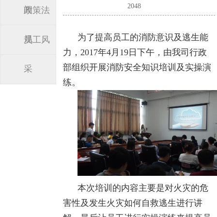
2048
闻
政策法
为了提高员工的消防意识及逃生能
规
员工风
力，2017年4月19日下午，由我司行政
部组织开展消防安全知识培训及实操演
采
练。
本次培训的内容主要是对火灾的危
害性及发生火灾如何自救逃生进行讲