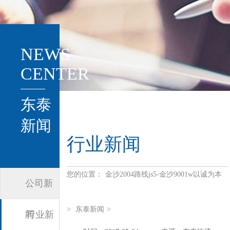
NEWS
CENTER
东泰
新闻
行业新闻
您的位置：
金沙2004路线js5-金沙9001w以诚为本
公司新
>
东泰新闻
>
闻
行业新