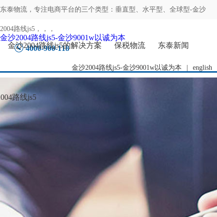
东泰物流，专注
电商平台的三个类型：垂直型、水平型、全球型-金沙
2004路线js5
，，，
金沙2004路线js5-金沙9001w以诚为本
金沙2004路线js5的解决方案
保税物流
东泰新闻
4000-900-118
金沙2004路线js5-金沙9001w以诚为本
|
english
04路线js5