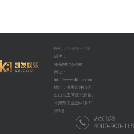
座机：4000-900-118
邮件：
op4@dtimp.com
网址：
http://www.dtimp.com
地址：深圳市坪山区
出口加工区荔景北路3
号海翔工业园a-2栋厂
房3楼
热线电话
4000-900-118