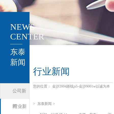
NEWS
CENTER
东泰
新闻
行业新闻
您的位置：
金沙2004路线js5-金沙9001w以诚为本
公司新
>
东泰新闻
>
闻
行业新