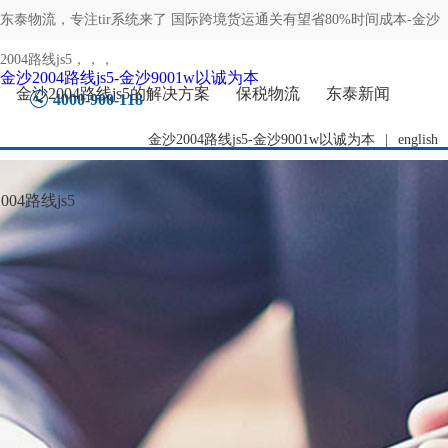
东泰物流，专注
tir系统来了 国际跨境货运通关有望省80%时间成本-金沙
2004路线js5
，，，
金沙2004路线js5-金沙9001w以诚为本
金沙2004路线js5的解决方案
保税物流
东泰新闻
4000-900-118
金沙2004路线js5-金沙9001w以诚为本
|
english
04路线js5