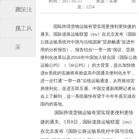
时间：2017-05-11
来源：东泰
浏
览：1254
闻
政策法
国际跨境货物运输有望实现更便利更快捷的
规
员工风
通关。国际道路运输联盟（iru）在北京发布《国际
公路运输系统对中国与沿线国家“贸易畅通”促进作
采
用的分析报告》。报告结合“一带一路”倡议、贸易
便利化改革以及2016年中国加入联合国《国际公路
运输公约》（《tir公约》）的大背景，提出加快推
进tir系统的实施将有效提高中国通关便利化水平，
进一步打通“一带一路”沿线运输通道，从而推动贸
易便利化，促进互联互通。中国交通新闻网记者从
会上了解到，这一系统最快有望于今年年底完成在
国内的落地。
国际跨境货物运输有望实现更便利更快
捷的通关。5月8日，国际道路运输联盟（iru）
在北京发布《国际公路运输系统对中国与沿线