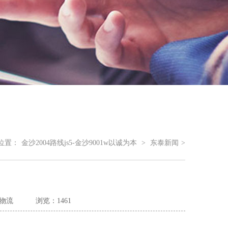
位置：
金沙2004路线js5-金沙9001w以诚为本
>
东泰新闻
>
物流
浏览：1461