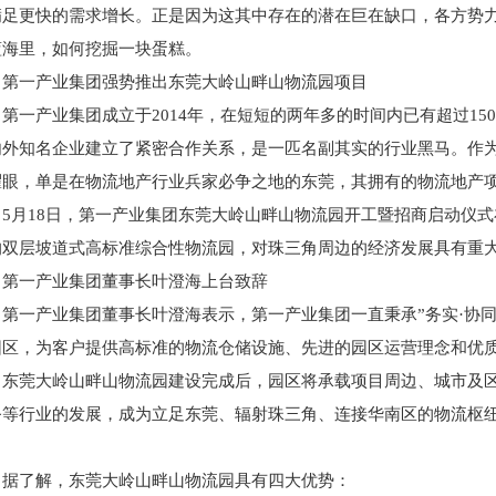
满足更快的需求增长。正是因为这其中存在的潜在巨在缺口，各方势
蓝海里，如何挖掘一块蛋糕。
第一产业集团强势推出东莞大岭山畔山物流园项目
第一产业集团成立于2014年，在短短的两年多的时间内已有超过1
内外知名企业建立了紧密合作关系，是一匹名副其实的行业黑马。作
耀眼，单是在物流地产行业兵家必争之地的东莞，其拥有的物流地产
5月18日，第一产业集团东莞大岭山畔山物流园开工暨招商启动仪
的双层坡道式高标准综合性物流园，对珠三角周边的经济发展具有重
第一产业集团董事长叶澄海上台致辞
第一产业集团董事长叶澄海表示，第一产业集团一直秉承”务实·协同
园区，为客户提供高标准的物流仓储设施、先进的园区运营理念和优
东莞大岭山畔山物流园建设完成后，园区将承载项目周边、城市及
务等行业的发展，成为立足东莞、辐射珠三角、连接华南区的物流枢
。
据了解，东莞大岭山畔山物流园具有四大优势：