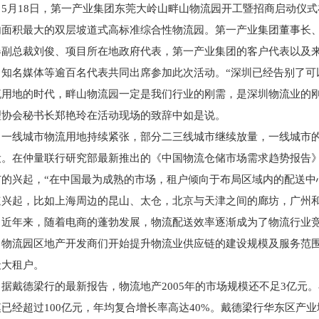
5月18日，第一产业集团东莞大岭山畔山物流园开工暨招商启动仪
内面积最大的双层坡道式高标准综合性物流园。第一产业集团董事长
器副总裁刘俊、项目所在地政府代表，第一产业集团的客户代表以及
、知名媒体等逾百名代表共同出席参加此次活动。“深圳已经告别了可
流用地的时代，畔山物流园一定是我们行业的刚需，是深圳物流业的刚
理协会秘书长郑艳玲在活动现场的致辞中如是说。
一线城市物流用地持续紧张，部分二三线城市继续放量，一线城市
设。在仲量联行研究部最新推出的《中国物流仓储市场需求趋势报告
市的兴起，“在中国最为成熟的市场，租户倾向于布局区域内的配送中
速兴起，比如上海周边的昆山、太仓，北京与天津之间的廊坊，广州和
近年来，随着电商的蓬勃发展，物流配送效率逐渐成为了物流行业
，物流园区地产开发商们开始提升物流业供应链的建设规模及服务范围
最大租户。
据戴德梁行的最新报告，物流地产2005年的市场规模还不足3亿元。
模已经超过100亿元，年均复合增长率高达40%。戴德梁行华东区产