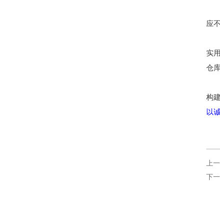
应不
实
仓
构
以
上一
下一