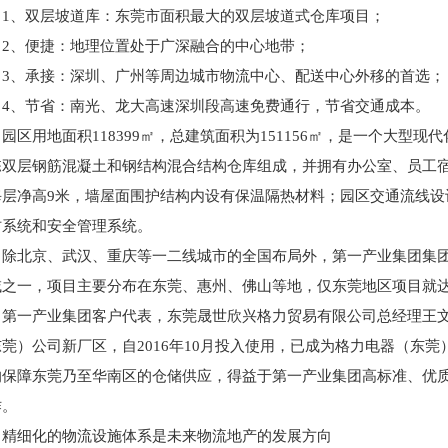
1、双层坡道库：东莞市面积最大的双层坡道式仓库项目；
2、便捷：地理位置处于广深融合的中心地带；
3、承接：深圳、广州等周边城市物流中心、配送中心外移的首选；
4、节省：南光、龙大高速深圳段高速免费通行，节省交通成本。
园区用地面积118399㎡，总建筑面积为151156㎡，是一个大
栋双层钢筋混凝土和钢结构混合结构仓库组成，并拥有办公室、员工
每层净高9米，墙屋面围护结构内设有保温隔热材料；园区交通流线设
防系统和安全管理系统。
除北京、武汉、重庆等一二线城市的全国布局外，第一产业集团集
域之一，项目主要分布在东莞、惠州、佛山等地，仅东莞地区项目就达
第一产业集团客户代表，东莞晟世欣兴格力贸易有限公司总经理王
东莞）公司新厂区，自2016年10月投入使用，已成为格力电器（东
的保障东莞乃至华南区的仓储供应，得益于第一产业集团高标准、优
作。
精细化的物流设施体系是未来物流地产的发展方向