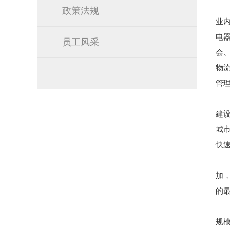
政策法规
业
电
员工风采
会
物
管
建
城
快
加
的
规