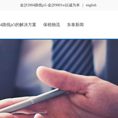
金沙2004路线js5-金沙9001w以诚为本
|
english
04路线js5的解决方案
保税物流
东泰新闻
5