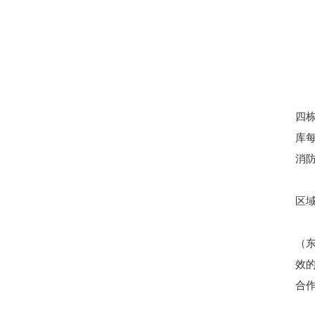
四
库
消
区
（
效
合