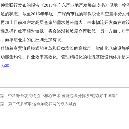
仲量联行发布的报告《2017年广东产业地产发展白皮书》显示，
足的状态。截至2016年年底，广深两市优质非保税仓库空置率分别维
再加上目前租户对高层仓库的需求越来越大，未来物流开发商在建
用性及操作效率相对较低，将会逐渐被坡度仓库取代。另一方面，对
库，而单层仓库的供应则更加有限。
伴随着商贸流通模式的变革和日益增长的高标准、智能化仓储设施
建功能集约化、作业效率高效化、管理精细化的物流基础设施体系是
诚为本
篇：中科微至攻克物流业核心技术 智能包裹分拣系统实现“中国造”
篇：第二代多式联运亟须物联网的嵌入融合