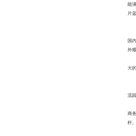
能
片
国
外
大
流
商
杆