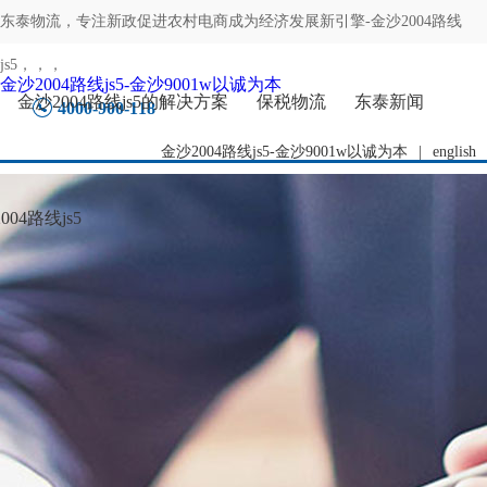
东泰物流，专注
新政促进农村电商成为经济发展新引擎-金沙2004路线
js5
，，，
金沙2004路线js5-金沙9001w以诚为本
金沙2004路线js5的解决方案
保税物流
东泰新闻
4000-900-118
金沙2004路线js5-金沙9001w以诚为本
|
english
04路线js5