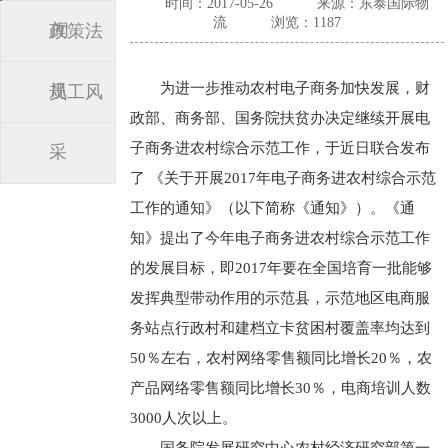
时间：2017-05-26
来源：东泰国际物
流
浏览：1187
闻
政策法
为进一步推动农村电子商务加快发展，财
规
员工风
政部、商务部、国务院扶贫办决定继续开展电
子商务进农村综合示范工作，于近日联合发布
采
了 《关于开展2017年电子商务进农村综合示范
工作的通知》（以下简称《通知》）。《通
知》提出了今年电子商务进农村综合示范工作
的发展目标，即2017年要在全国培育一批能够
发挥典型带动作用的示范县，示范地区电商服
务站点行政村和建档立卡贫困村覆盖率均达到
50％左右，农村网络零售额同比增长20％，农
产品网络零售额同比增长30％，电商培训人数
3000人次以上。