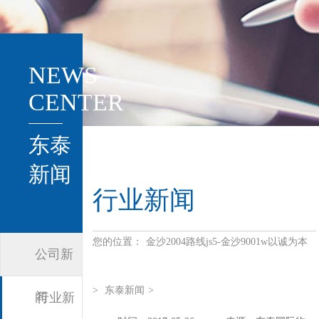
NEWS
CENTER
东泰
新闻
行业新闻
您的位置：
金沙2004路线js5-金沙9001w以诚为本
公司新
>
东泰新闻
>
闻
行业新