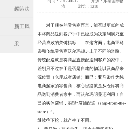
时间：2017-06-12
来源：东泰国际物
流
浏览：1218
闻
政策法
对于现在的零售商而言，能否以更低的成
规
员工风
本将商品送到客户手中已经成为决定利润乃至
经营成败的关键指标——在这方面，电商亚马
采
逊和传统零售商沃尔玛却走上了不同的道路。
传统配送就是将商品直接配送到客户的家中，
差别只不过在于是否是自建的物流以及商品来
源位置（仓库或者店铺）而已：亚马逊作为纯
电商起家的零售商，核心思路就是从仓库将商
品送到消费者家中，而沃尔玛明显还利用了自
己的实体店铺，实现“店铺配送（ship-from-the-
store）”。
继续往下挖，就产生了不同。