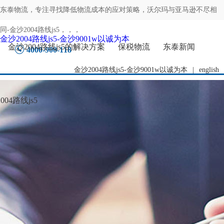
东泰物流，专注
寻找降低物流成本的应对策略，沃尔玛与亚马逊不尽相
同-金沙2004路线js5
，，，
金沙2004路线js5-金沙9001w以诚为本
金沙2004路线js5的解决方案
保税物流
东泰新闻
4000-900-118
金沙2004路线js5-金沙9001w以诚为本
|
english
04路线js5