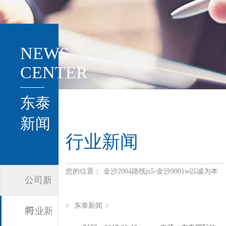
NEWS
CENTER
东泰
新闻
行业新闻
您的位置：
金沙2004路线js5-金沙9001w以诚为本
公司新
>
东泰新闻
>
闻
行业新