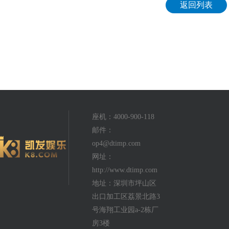
返回列表
座机：4000-900-118
邮件：
op4@dtimp.com
网址：
http://www.dtimp.com
地址：深圳市坪山区
出口加工区荔景北路3
号海翔工业园a-2栋厂
房3楼