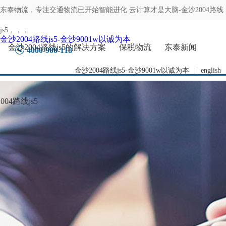
东泰物流，专注
交通物流已开始智能进化 云计算才是大脑-金沙2004路线
js5
，，，
金沙2004路线js5-金沙9001w以诚为本
金沙2004路线js5的解决方案
保税物流
东泰新闻
4000-900-118
金沙2004路线js5-金沙9001w以诚为本
|
english
04路线js5