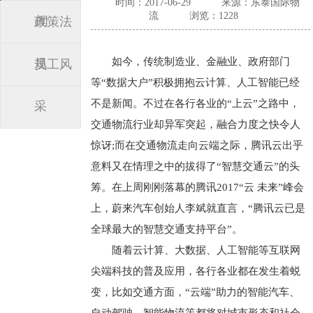
时间：2017-06-29
来源：东泰国际物
流
浏览：1228
闻
政策法
如今，传统制造业、金融业、政府部门
规
员工风
等“数据大户”积极拥抱云计算、人工智能已经
不是新闻。不过在各行各业的“上云”之路中，
采
交通物流行业却异军突起，融合力度之快令人
惊讶;而在交通物流走向云端之际，腾讯云出乎
意料又在情理之中的拔得了“智慧交通云”的头
筹。在上周刚刚落幕的腾讯2017“云 未来”峰会
上，蔚来汽车创始人李斌就直言，“腾讯云已是
全球最大的智慧交通支持平台”。
随着云计算、大数据、人工智能等互联网
尖端科技的普及应用，各行各业都在发生着蜕
变，比如交通方面，“云端”助力的智能汽车、