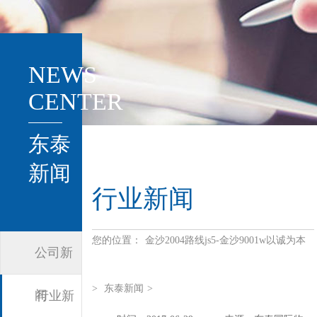
NEWS
CENTER
东泰
新闻
行业新闻
您的位置：
金沙2004路线js5-金沙9001w以诚为本
公司新
>
东泰新闻
>
闻
行业新