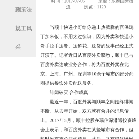
时间：2017-07-06
来源：东泰国际物
流
浏览：1129
闻
政策法
当顺丰快递小哥给你递上热腾腾的宫保鸡
规
员工风
丁加米饭，不用太过惊讶，因为外卖和快递小
哥手拉手送餐、送鲜花、送货的故事已经正式
采
开演了。记者近日从百度外卖获悉，顺丰已与
百度外卖达成业务合作，将为百度外卖在北
京、上海、广州、深圳等10余个城市的部分商
圈提供餐饮外卖配送服务。
绯闻破灭 合作成真
最近一年，百度外卖与顺丰之间始终绯闻
不断。从去年开始，双方就有合并的消息传
出。2017年5月，顺丰控股在瑞信深港通投资峰
会上表示，和百度外卖在某些城市有合作，但