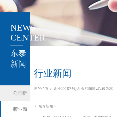
NEWS
CENTER
东泰
新闻
行业新闻
您的位置：
金沙2004路线js5-金沙9001w以诚为本
公司新
>
东泰新闻
>
闻
行业新