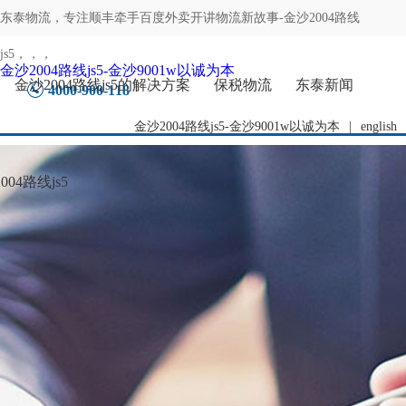
东泰物流，专注
顺丰牵手百度外卖开讲物流新故事-金沙2004路线
js5
，，，
金沙2004路线js5-金沙9001w以诚为本
金沙2004路线js5的解决方案
保税物流
东泰新闻
4000-900-118
金沙2004路线js5-金沙9001w以诚为本
|
english
04路线js5