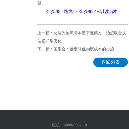
题。
金沙2004路线js5-金沙9001w以诚为本
上一篇：总理为物流降本定下五药方！治超联合执
法模式常态化
下一篇：国常会：确定降低物流成本的措施
返回列表
座机：4000-900-118