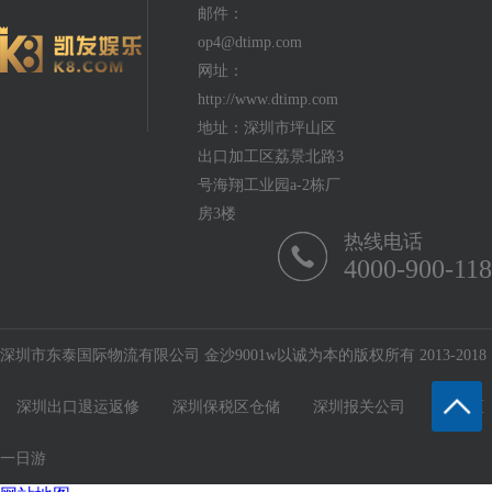
邮件：
op4@dtimp.com
网址：
http://www.dtimp.com
地址：深圳市坪山区
出口加工区荔景北路3
号海翔工业园a-2栋厂
房3楼
热线电话
4000-900-118
深圳市东泰国际物流有限公司 金沙9001w以诚为本的版权所有 2013-2018
深圳出口退运返修
深圳保税区仓储
深圳报关公司
保税区
一日游