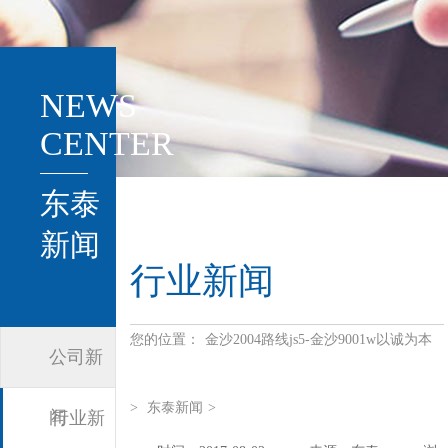
NEWS
CENTER
东泰
新闻
行业新闻
您的位置：
金沙2004路线js5-金沙9001w以诚为本
公司新
>
东泰新闻
>
闻
行业新