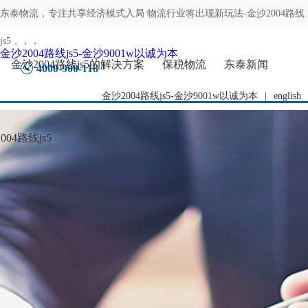
东泰物流，专注
共享经济模式入局 物流行业将出现新玩法-金沙2004路线
js5
，，，
金沙2004路线js5-金沙9001w以诚为本
金沙2004路线js5的解决方案
保税物流
东泰新闻
4000-900-118
金沙2004路线js5-金沙9001w以诚为本
|
english
04路线js5