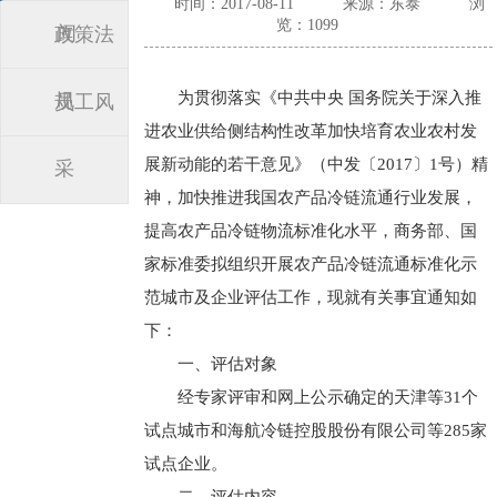
时间：2017-08-11
来源：东泰
浏
览：1099
闻
政策法
为贯彻落实《中共中央 国务院关于深入推
规
员工风
进农业供给侧结构性改革加快培育农业农村发
展新动能的若干意见》（中发〔2017〕1号）精
采
神，加快推进我国农产品冷链流通行业发展，
提高农产品冷链物流标准化水平，商务部、国
家标准委拟组织开展农产品冷链流通标准化示
范城市及企业评估工作，现就有关事宜通知如
下：
一、评估对象
经专家评审和网上公示确定的天津等31个
试点城市和海航冷链控股股份有限公司等285家
试点企业。