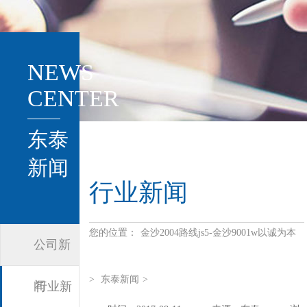
NEWS
CENTER
东泰
新闻
行业新闻
您的位置：
金沙2004路线js5-金沙9001w以诚为本
公司新
>
东泰新闻
>
闻
行业新