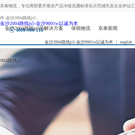
东泰物流，专注
两部委开展农产品冷链流通标准化示范城市及企业评估工
作-金沙2004路线js5
，，，
金沙2004路线js5-金沙9001w以诚为本
金沙2004路线js5的解决方案
保税物流
东泰新闻
4000-900-118
金沙2004路线js5-金沙9001w以诚为本
|
english
04路线js5