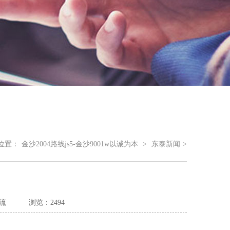
位置：
金沙2004路线js5-金沙9001w以诚为本
>
东泰新闻
>
流
浏览：2494