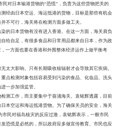
市民对日本输港货物的“恐慌”，负责为这些货物把关的
检测经由日本空运、海运抵港的货物，目标是那些有机会
港并不可行，海关将在检测方面多做工夫。
沾染的日本货物有没有进入香港。在这一方面，海关肩负
能自给自足，有很多食品和日常用品都来自日本，作为政
应，一方面也要在香港和外围整体经济运作上做平衡考
康无太大影响。只有长期吸收核辐射才会导致其它疾病。
，重点检测对象包括容易受到污染的食品、化妆品、洗头
地进一步加强监管。
物检测工作，而主要集中于葵涌海关。袁铭辉透露，目前
自日本空运和海运抵港货物。为了确保关员的安全，海关
市民对福岛核灾的反应过激，袁铭辉表示，一般市民
引发恐慌是必然的，所以政府应多做宣传教育。市民也应