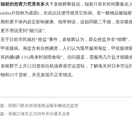
辐射的危害力究竟有多大？
袁铭辉释疑说，辐射只有长时间聚集在
na(dna片段称为基因)，长此以往便导致其它疾病。若一般物品被
长期积累于体内必定影响健康。他举例说，这如同吸二手烟，坐在吸
更不用说受到“烟污染”。
至于日前市民疯狂“抢盐”事件，袁铭辉认为，群众抢盐并非“错晒
有甲状腺病。海盐含有自然碘质，人们认为预早服用海盐，甲状腺便吸
坏的碘(碘-131)再来时就唔食啦”。但问题是，需服用几斤盐才能
袁铭辉于上月22日曾前往机场香港空运货站，了解海关对日本空运
货物和25个货柜，并无发现不正常情况。
篇：四部门联合加强道路运输车辆动态监管
篇：张家口海关正式对外开办通关业务