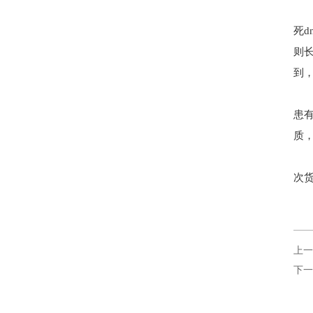
死d
则
到，
患
质，
次
上一
下一