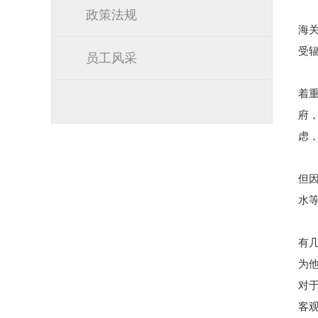
政策法规
海
受
员工风采
着
府
虑
但
水
有
为
对
客