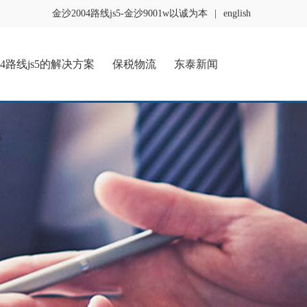
金沙2004路线js5-金沙9001w以诚为本
|
english
04路线js5的解决方案
保税物流
东泰新闻
5