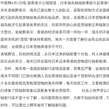
中新网4月1日电 据香港大公报报道，日本福岛核辐射事故引起香港
关关长袁铭辉表示，海关已派出数十人的队伍，采取轮班制方式全面
辐射污染的高危货物如食品和化妆品类。他说，全面禁止日本货物来
福岛核灾引起香港各界的关注，目前市民担心的是受辐射尘和辐射
重大责任。袁铭辉表示，香港的经济体系可谓一环扣一环，现今仍不
，面对市民的“恐慌”要保持客观性。海关一方面要了解社会民众的反
，因此，全面禁止日本货物来港并不可行。
袁铭辉说，目前的情况是，从日本过来的辐射量十分低，对人体健
因应社会的关注，海关已经全面对日本运来香港的货物进行辐射检测
等。另外，海关将一直跟踪辐射污染情况发展，若事态严重，会相应
海关不同部门已派出检测人员在香港机场以及各个货柜码头进行货
几十名在最前线负责检测货物的海关同事，每天轮班工作，主要检测
他们准备了防辐射装备以及配备专家在旁指导。 社会上有声音认为
于辐射污染不是十分了解，当问题突然出现时，大家不知如何处理，
观对待，可以透过上网等途径了解辐射问题。