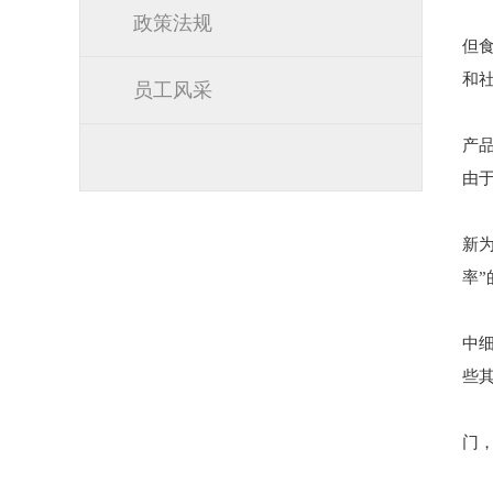
政策法规
但
和
员工风采
产
由
新
率
中
些
门