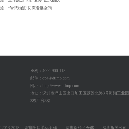
篇：全球航运市场“复苏”正式确认
篇：“智慧物流”拓宽发展空间
座机：4000-900-118
邮件：
op4@dtimp.com
网址：http://www.dtimp.com
地址：深圳市坪山区出口加工区荔景北路3号海翔工业园a
2栋厂房3楼
13-2018
深圳出口退运返修
深圳保税区仓储
深圳报关公司