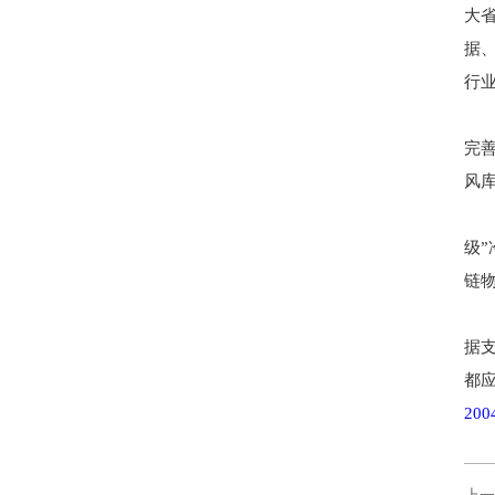
大
据
行
完
风
级
链
据
都
20