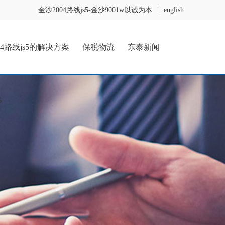
金沙2004路线js5-金沙9001w以诚为本
|
english
04路线js5的解决方案
保税物流
东泰新闻
5