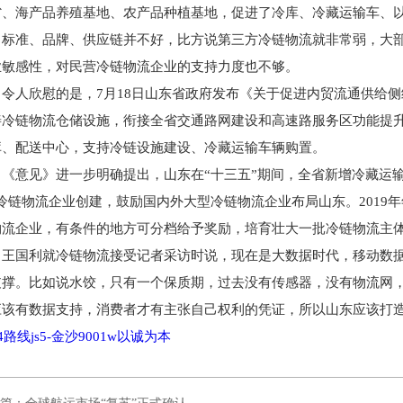
省、海产品养殖基地、农产品种植基地，促进了冷库、冷藏运输车、以
、标准、品牌、供应链并不好，比方说第三方冷链物流就非常弱，大
业敏感性，对民营冷链物流企业的支持力度也不够。
令人欣慰的是，7月18日山东省政府发布《关于促进内贸流通供给
善冷链物流仓储设施，衔接全省交通路网建设和高速路服务区功能提
库、配送中心，支持冷链设施建设、冷藏运输车辆购置。
《意见》进一步明确提出，山东在“十三五”期间，全省新增冷藏运
”冷链物流企业创建，鼓励国内外大型冷链物流企业布局山东。2019
物流企业，有条件的地方可分档给予奖励，培育壮大一批冷链物流主
王国利就冷链物流接受记者采访时说，现在是大数据时代，移动数
支撑。比如说水饺，只有一个保质期，过去没有传感器，没有物流网
应该有数据支持，消费者才有主张自己权利的凭证，所以山东应该打
04路线js5-金沙9001w以诚为本