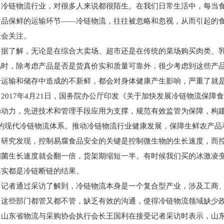
冷链物流行业，对很多人来说都很陌生。在我们日常生活中，每当
食品保鲜的运输环节——冷链物流，往往被忽略和忽视，从而引起的
社会关注。
据了解，无论是在综合大卖场、超市还是在传统的菜场购买肉类、
品时，除考虑产品是否是货真价实和质量可靠外，很少考虑到这些产
于运输和储存中造成的不新鲜，都会对身体健康产生影响，严重了就
2017年4月21日，国务院办公厅印发《关于加快发展冷链物流保
为动力，先进技术和管理手段应用为支撑，规范有效监管为保障，构建
”的现代冷链物流体系。推动冷链物流行业健康发展，保障生鲜农产品
研究发现，控制易腐食品安全的关键是控制微生物的生长速度，而控
细菌生长速度就会翻一倍，货架期缩短一半。有时候我们买的冰激凌
其实都是冷链断链的结果。
记者通过采访了解到，冷链物流本身是一个复合型产业，涉及工商
，这些部门都管又都不管，缺乏有效的沟通，使得冷链物流领域缺少
山东省物流与采购协会执行会长王国利在接受记者采访时表示，山