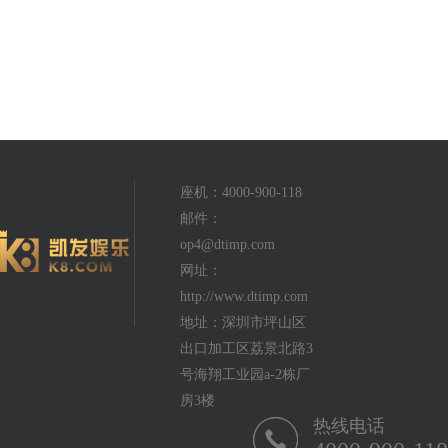
座机：4000-900-118
邮件：
op4@dtimp.com
网址：
http://www.dtimp.com
地址：深圳市坪山区
出口加工区荔景北路3
号海翔工业园a-2栋厂
房3楼
热线电话