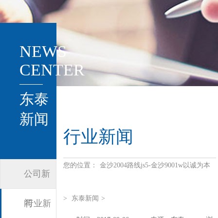
NEWS
CENTER
东泰
新闻
行业新闻
您的位置：
金沙2004路线js5-金沙9001w以诚为本
公司新
>
东泰新闻
>
闻
行业新