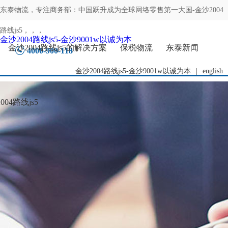
东泰物流，专注
商务部：中国跃升成为全球网络零售第一大国-金沙2004
路线js5
，，，
金沙2004路线js5-金沙9001w以诚为本
金沙2004路线js5的解决方案
保税物流
东泰新闻
4000-900-118
金沙2004路线js5-金沙9001w以诚为本
|
english
04路线js5