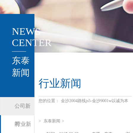
NEWS
CENTER
东泰
新闻
行业新闻
您的位置：
金沙2004路线js5-金沙9001w以诚为本
公司新
>
东泰新闻
>
闻
行业新