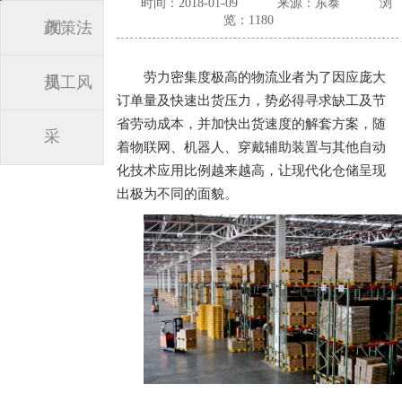
时间：2018-01-09
来源：东泰
浏
览：1180
闻
政策法
劳力密集度极高的物流业者为了因应庞大
规
员工风
订单量及快速出货压力，势必得寻求缺工及节
省劳动成本，并加快出货速度的解套方案，随
采
着物联网、机器人、穿戴辅助装置与其他自动
化技术应用比例越来越高，让现代化仓储呈现
出极为不同的面貌。