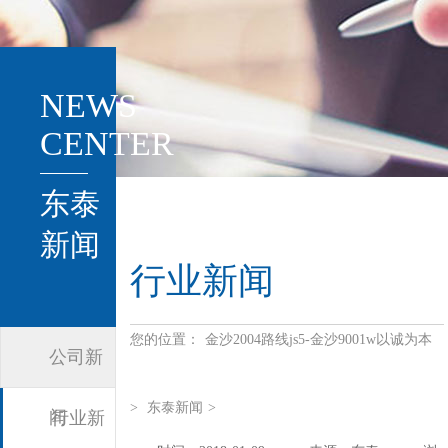
NEWS
CENTER
东泰
新闻
行业新闻
您的位置：
金沙2004路线js5-金沙9001w以诚为本
公司新
>
东泰新闻
>
闻
行业新