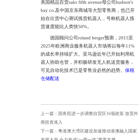
美国精品百货saks fifth avenue母公司hudson's
bay co.及中国京东商城等大型零售商，也已开
始在出货中心测试拣货机器人，号称机器人拣
货速度能比人类快50%。
德国顾问公司roland berger预测，2015至
2025年欧洲商业服务机器人市场将以每年11%
的成长率持续扩大。亚马逊近年已开始利用机
器人协助仓管，并积极研发无人机送货服务，
可见自动化技术已是零售业必然的趋势。
保税
仓储配送
上一篇：国务院进一步调整自贸区16项政策 放宽外
商投资准入
下一篇：粤港澳大湾区建设加速推动港澳融入国家
发展大局 合力形成“一带一路”重要支撑