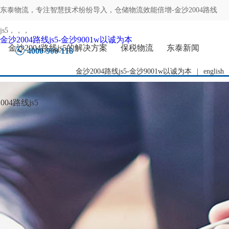
东泰物流，专注
智慧技术纷纷导入，仓储物流效能倍增-金沙2004路线
js5
，，，
金沙2004路线js5-金沙9001w以诚为本
金沙2004路线js5的解决方案
保税物流
东泰新闻
4000-900-118
金沙2004路线js5-金沙9001w以诚为本
|
english
04路线js5