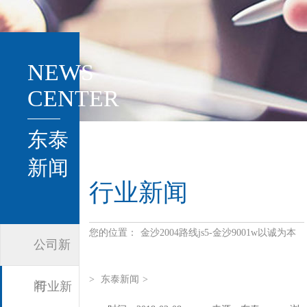
NEWS
CENTER
东泰
新闻
行业新闻
您的位置：
金沙2004路线js5-金沙9001w以诚为本
公司新
>
东泰新闻
>
闻
行业新