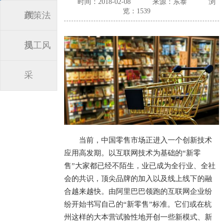
时间：2018-02-08
来源：东泰
浏
览：1539
闻
政策法
规
员工风
采
当前，中国零售市场正进入一个创新技术
应用高发期。以互联网技术为基础的“新零
售”大家都已经不陌生，业已成为全行业、全社
会的共识，顶尖品牌的加入以及线上线下的融
合越来越快。由阿里巴巴领跑的互联网企业纷
纷开始书写自己的“新零售”标准。它们或在杭
州这样的大本营试验性地开创一些新模式、新