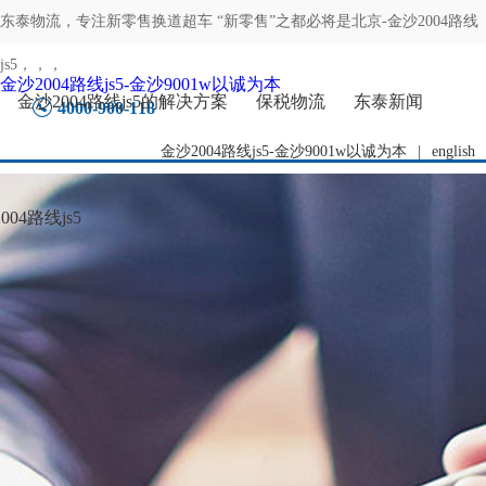
东泰物流，专注
新零售换道超车 “新零售”之都必将是北京-金沙2004路线
js5
，，，
金沙2004路线js5-金沙9001w以诚为本
金沙2004路线js5的解决方案
保税物流
东泰新闻
4000-900-118
金沙2004路线js5-金沙9001w以诚为本
|
english
04路线js5