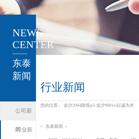
NEWS
CENTER
东泰
新闻
行业新闻
您的位置：
金沙2004路线js5-金沙9001w以诚为本
公司新
>
东泰新闻
>
闻
行业新