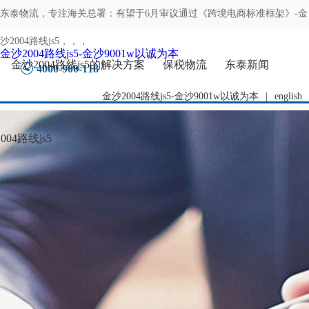
东泰物流，专注
海关总署：有望于6月审议通过《跨境电商标准框架》-金
沙2004路线js5
，，，
金沙2004路线js5-金沙9001w以诚为本
金沙2004路线js5的解决方案
保税物流
东泰新闻
4000-900-118
金沙2004路线js5-金沙9001w以诚为本
|
english
04路线js5