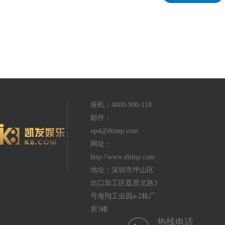
座机：4000-900-118
邮件：
op4@dtimp.com
网址：
http://www.dtimp.com
地址：深圳市坪山区
出口加工区荔景北路3
号海翔工业园a-2栋厂
房3楼
热线电话