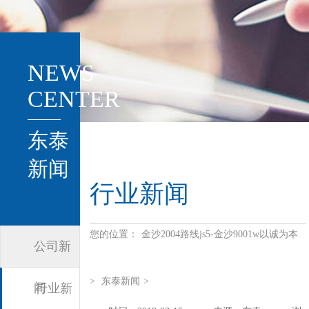
NEWS
CENTER
东泰
新闻
行业新闻
您的位置：
金沙2004路线js5-金沙9001w以诚为本
公司新
>
东泰新闻
>
闻
行业新