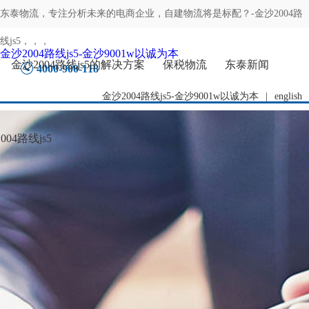
东泰物流，专注
分析未来的电商企业，自建物流将是标配？-金沙2004路
线js5
，，，
金沙2004路线js5-金沙9001w以诚为本
金沙2004路线js5的解决方案
保税物流
东泰新闻
4000-900-118
金沙2004路线js5-金沙9001w以诚为本
|
english
04路线js5