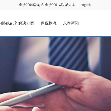
金沙2004路线js5-金沙9001w以诚为本
|
english
04路线js5的解决方案
保税物流
东泰新闻
5