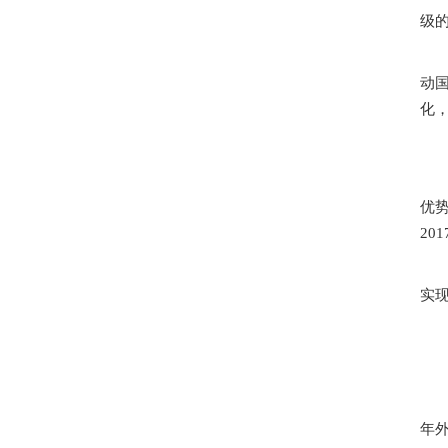
级
动
化
优
20
实现
年外