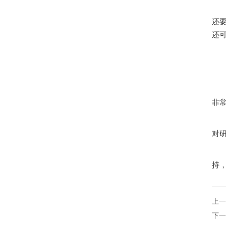
还
还
非
对
持
上一
下一