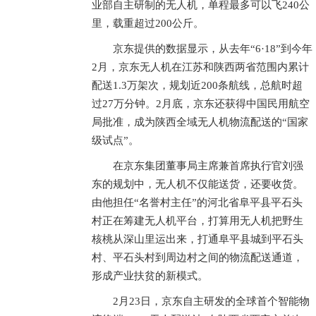
业部自主研制的无人机，单程最多可以飞240公
里，载重超过200公斤。
京东提供的数据显示，从去年“6·18”到今年
2月，京东无人机在江苏和陕西两省范围内累计
配送1.3万架次，规划近200条航线，总航时超
过27万分钟。2月底，京东还获得中国民用航空
局批准，成为陕西全域无人机物流配送的“国家
级试点”。
在京东集团董事局主席兼首席执行官刘强
东的规划中，无人机不仅能送货，还要收货。
由他担任“名誉村主任”的河北省阜平县平石头
村正在筹建无人机平台，打算用无人机把野生
核桃从深山里运出来，打通阜平县城到平石头
村、平石头村到周边村之间的物流配送通道，
形成产业扶贫的新模式。
2月23日，京东自主研发的全球首个智能物