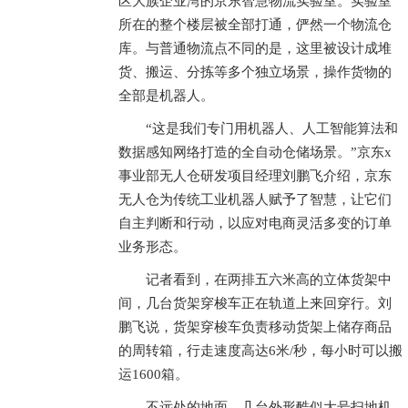
区大族企业湾的京东智慧物流实验室。实验室
所在的整个楼层被全部打通，俨然一个物流仓
库。与普通物流点不同的是，这里被设计成堆
货、搬运、分拣等多个独立场景，操作货物的
全部是机器人。
“这是我们专门用机器人、人工智能算法和
数据感知网络打造的全自动仓储场景。”京东x
事业部无人仓研发项目经理刘鹏飞介绍，京东
无人仓为传统工业机器人赋予了智慧，让它们
自主判断和行动，以应对电商灵活多变的订单
业务形态。
记者看到，在两排五六米高的立体货架中
间，几台货架穿梭车正在轨道上来回穿行。刘
鹏飞说，货架穿梭车负责移动货架上储存商品
的周转箱，行走速度高达6米/秒，每小时可以搬
运1600箱。
不远处的地面，几台外形酷似大号扫地机