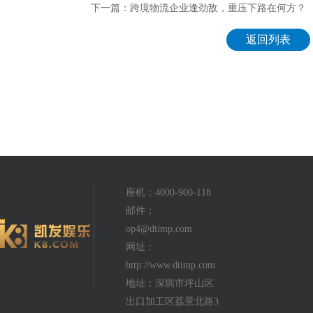
下一篇：跨境物流企业逢劲敌，重压下路在何方？
返回列表
座机：4000-900-118
邮件：
op4@dtimp.com
网址：
http://www.dtimp.com
地址：深圳市坪山区
出口加工区荔景北路3