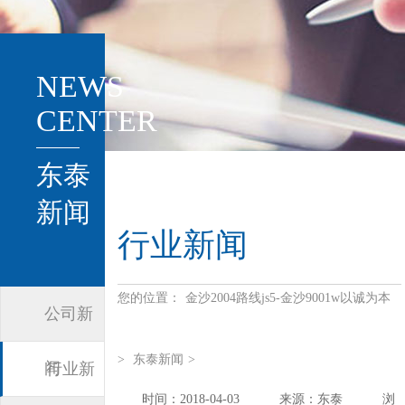
NEWS
CENTER
东泰
新闻
行业新闻
您的位置：
金沙2004路线js5-金沙9001w以诚为本
公司新
>
东泰新闻
>
闻
行业新
时间：2018-04-03
来源：东泰
浏