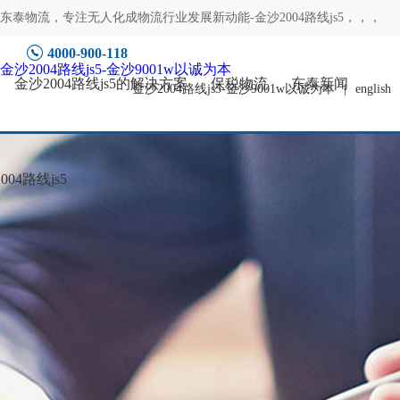
东泰物流，专注
无人化成物流行业发展新动能-金沙2004路线js5
，，，
4000-900-118
金沙2004路线js5-金沙9001w以诚为本
金沙2004路线js5的解决方案
保税物流
东泰新闻
金沙2004路线js5-金沙9001w以诚为本
|
english
04路线js5