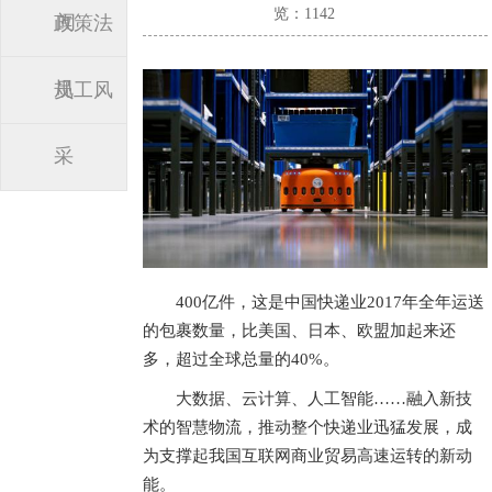
览：1142
闻
政策法
规
员工风
采
400亿件，这是中国快递业2017年全年运送
的包裹数量，比美国、日本、欧盟加起来还
多，超过全球总量的40%。
大数据、云计算、人工智能……融入新技
术的智慧物流，推动整个快递业迅猛发展，成
为支撑起我国互联网商业贸易高速运转的新动
能。