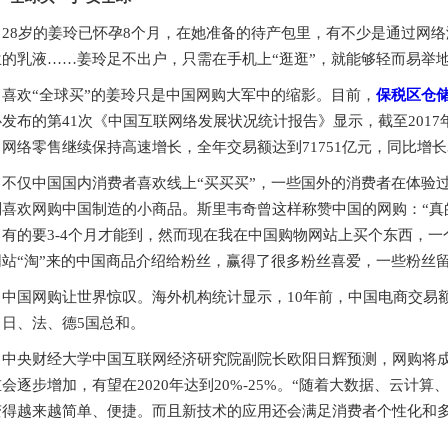
28岁的姜玲已怀孕8个月，在她准备的待产包里，有不少是通过网
兰的乳液……姜玲足不出户，只需在手机上“逛逛”，就能够轻而易举
喜欢“全球买”的姜玲只是中国网购大军中的缩影。目前，
保税区仓
发布的第41次《中国互联网络发展状况统计报告》显示，截至2017年
网络零售继续保持高速增长，全年交易额达到71751亿元，同比增长3
不仅中国国内消费者喜欢线上“买买买”，一些国外的消费者在体验
别喜欢网购中国制造的小商品。斯里韦奇曾这样称赞中国的网购：“真
，有的要3-4个月才能到，然而现在我在中国购物网站上买个东西，
网站“淘”来的中国商品介绍给粉丝，赢得了很多粉丝喜爱，一些粉丝留
中国网购让世界惊叹。海外机构统计显示，10年前，中国电商交易额
、日、法、德5国总和。
中央财经大学中国互联网经济研究院副院长欧阳日辉预测，网购将
会逐步增加，有望在2020年达到20%-25%。“随着大数据、云
变得越来越简单、便捷。而且新技术的应用还会满足消费者个性化和多
。