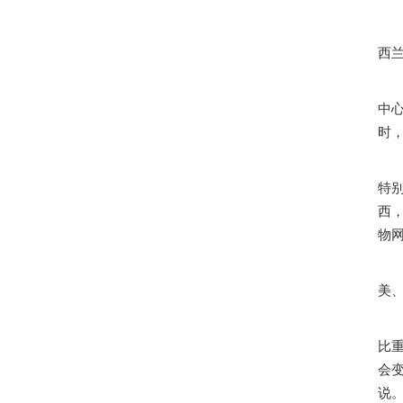
西
中心
时，
特
西
物
美
比重
会
说