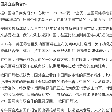
国外企业盼合作
据中国电子商务研究中心统计，2017年“双11”当天，全国网络零售额达
“网购成绩单”让外国企业羡慕不已，在看到中国市场的巨大潜力后，
美国零售商球场商品早在2016年就通过电商进驻中国市场，其首席
越来越受欢迎。我们把鞋快递到中国，甚至比快递到美国洛杉矶还便宜
2017年，美国零售巨头梅西百货在宣布关闭68家门店后，为了挽
达成战略合作。梅西百货中国区行政总裁达斯汀·琼斯曾对媒体表示：
在中国，网购已成为人们的一种消费方式，但在欧洲，网购市场几
国春天百货也开设了在线商城，以期用网络拉近消费者的空间距离。
欧阳日辉教授认为，国外企业看好中国网购市场的原因有很多，其
经济增长方式的培育和社会保障制度的逐步完善，中国的巨大消费能
购消费群体，特别是90后网络原住民正在成为我国消费的主力军。“
新业态和新模式。我国的移动支付、电商物流、信息技术服务等市场
寻求中国网购市场合作的重要原因。”欧阳日辉说。
今年两会政府工作报告提出要推动网购、快递健康发展。未来的全