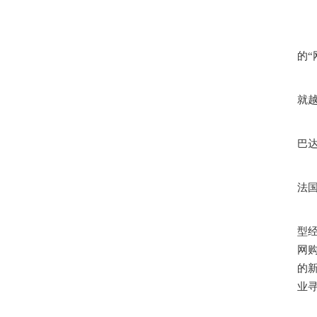
的
就
巴
法
型
网
的
业