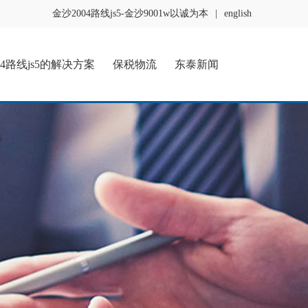
金沙2004路线js5-金沙9001w以诚为本
|
english
04路线js5的解决方案
保税物流
东泰新闻
5