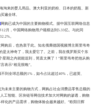
络海淘来的婴儿用品。澳大利亚的奶粉、日本的奶瓶、新
地买遍全球。
储
网购已成为中国的主要购物模式。据中国互联网络信息
12月，中国网络购物用户规模达到5.33亿。与此同
2.2%。
过网购后，也热衷于此。知名俄裔德国视频博主斯里韦奇
的是太神奇了，我太爱它了。之前，我在俄罗斯买个东
一个星期之内就能送到，简直太爽了！”斯里韦奇把他从购
言表示“相见恨晚”。
不到全球总额的1%，如今占比超过40%，已超英、
成为未来主要的购物方式，网购占社会消费品零售总额的
计算、人工智能、区块链等网信技术加大对网购的渗透，购物
样化的产品需求，购物体验会越来越好。”欧阳日辉