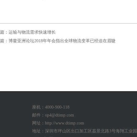
篇：运输与物流需求快速增长
篇：博鳌亚洲论坛2018年年会指出全球物流变革已经迫在眉睫
座机：4000-900-118
邮件：
op4@dtimp.com
网址：http://www.dtimp.com
地址：深圳市坪山区出口加工区荔景北路3号海翔工业园a