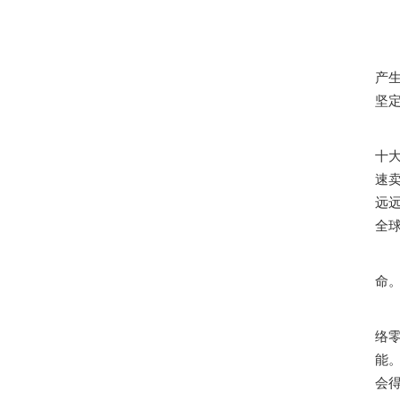
产
坚
十
速
远
全球
命
络
能
会