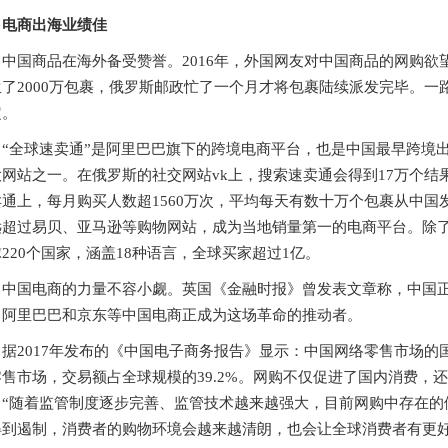
电商出海业绩佳
中国商品在海外备受赞誉。2016年，外国网友对中国商品的网购欲
生了2000万包裹，俄罗斯邮政忙了一个月才将包裹陆续派发完毕。
定。
“全球速卖通”是阿里巴巴旗下的跨境电商平台，也是中国最早跨境
大网站之一。在俄罗斯的社交网站vk上，搜索速卖通会得到17万个结
卖通上，每月购买人数超1560万次，平均每天有数十万个包裹从中
远超过易贝、亚马逊等购物网站，成为当地销量第一的电商平台。除
220个国家，涵盖18种语言，全球买家超过1亿。
中国电商的力量不容小觑。英国《金融时报》曾发表文章称，中国正
。阿里巴巴和京东等中国电商正成为这场革命的推动者。
据2017年发布的《中国电子商务报告》显示：中国网络零售市场
零售市场，交易额占全球规模的39.2%。网购不仅促进了国内消费，
。“随着监管制度逐步完善、监管技术越来越强大，目前网购中存在的
得到遏制，消费者的购物环境会越来越清朗，也会让全球消费者有更好