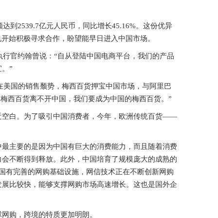
到2539.7亿元人民币，同比增长45.16%。这份优异
也开始积极寻求合作，盼望能早日进入中国市场。
执行官约翰曾说：“自从登陆中国电商平台，我们的产品
。”
救在美国的销售颓势，梅西百货押宝中国市场，与阿里巴
“梅西百货离不开中国，我们要成为中国的梅西百货。”
近空白。为了吸引中国消费者，今年，欧洲传统百货——
中最主要的是因为中国有巨大的消费能力，而且随着消费
力会不断得到释放。此外，中国培育了规模庞大的成熟的
我国有完善的网购基础设施，网信技术正在不断创新网购
发展比较快，能够支撑网购市场高速增长。这也是国外企
球网购，跨境的特质更加明朗。