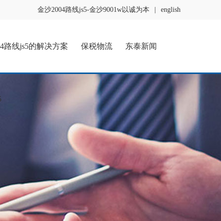
金沙2004路线js5-金沙9001w以诚为本
|
english
04路线js5的解决方案
保税物流
东泰新闻
5