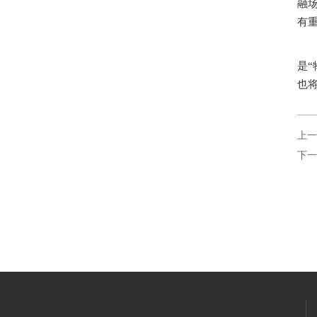
融
有
是
也
上一
下一