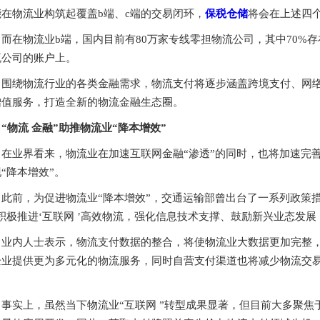
能在物流业构筑起覆盖b端、c端的交易闭环，
保税仓储
将会在上述四
而在物流业b端，国内目前有80万家专线零担物流公司，其中70%
流公司的账户上。
围绕物流行业的各类金融需求，物流支付将逐步涵盖跨境支付、网
增值服务，打造全新的物流金融生态圈。
“物流 金融”助推物流业“降本增效”
在业界看来，物流业在加速互联网金融“渗透”的同时，也将加速完
“降本增效”。
此前，为促进物流业“降本增效”，交通运输部曾出台了一系列政策
积极推进‘互联网 ’高效物流，强化信息技术支撑、鼓励新兴业态发展
业内人士表示，物流支付数据的整合，将使物流业大数据更加完整
企业提供更为多元化的物流服务，同时自营支付渠道也将减少物流交
。
事实上，虽然当下物流业“互联网 ”转型成果显著，但目前大多聚