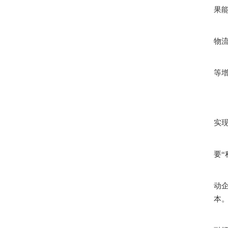
果
物
等
实现
要“
动
本