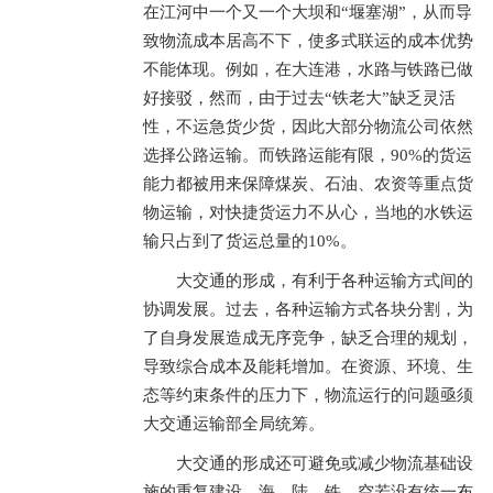
在江河中一个又一个大坝和“堰塞湖”，从而导
致物流成本居高不下，使多式联运的成本优势
不能体现。例如，在大连港，水路与铁路已做
好接驳，然而，由于过去“铁老大”缺乏灵活
性，不运急货少货，因此大部分物流公司依然
选择公路运输。而铁路运能有限，90%的货运
能力都被用来保障煤炭、石油、农资等重点货
物运输，对快捷货运力不从心，当地的水铁运
输只占到了货运总量的10%。
大交通的形成，有利于各种运输方式间的
协调发展。过去，各种运输方式各块分割，为
了自身发展造成无序竞争，缺乏合理的规划，
导致综合成本及能耗增加。在资源、环境、生
态等约束条件的压力下，物流运行的问题亟须
大交通运输部全局统筹。
大交通的形成还可避免或减少物流基础设
施的重复建设。海、陆、铁、空若没有统一布