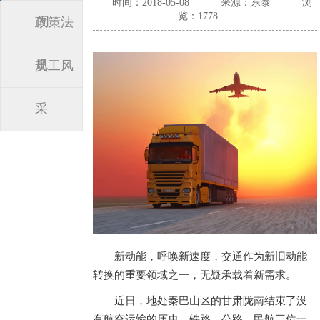
时间：2018-05-08
来源：东泰
浏
览：1778
闻
政策法
规
员工风
采
新动能，呼唤新速度，交通作为新旧动能
转换的重要领域之一，无疑承载着新需求。
近日，地处秦巴山区的甘肃陇南结束了没
有航空运输的历史，铁路、公路、民航三位一