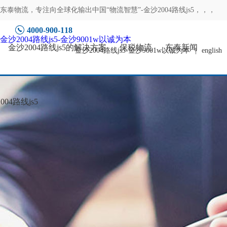
东泰物流，专注
向全球化输出中国“物流智慧”-金沙2004路线js5
，，，
4000-900-118
金沙2004路线js5-金沙9001w以诚为本
金沙2004路线js5的解决方案
保税物流
东泰新闻
金沙2004路线js5-金沙9001w以诚为本
|
english
04路线js5