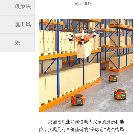
览：1047
闻
政策法
规
员工风
采
我国物流业如何借助大买家的身份和地
位，实现具有全价值链的“全球运”物流格局，