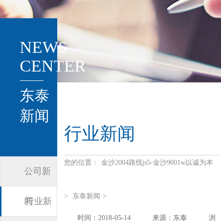
NEWS
CENTER
东泰
新闻
行业新闻
您的位置：
金沙2004路线js5-金沙9001w以诚为本
公司新
>
东泰新闻
>
闻
行业新
时间：2018-05-14
来源：东泰
浏