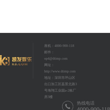
座机：4000-900-118
邮件：
op4@dtimp.com
网址：
http://www.dtimp.com
地址：深圳市坪山区
出口加工区荔景北路3
号海翔工业园a-2栋厂
房3楼
热线电话
4000-900-118