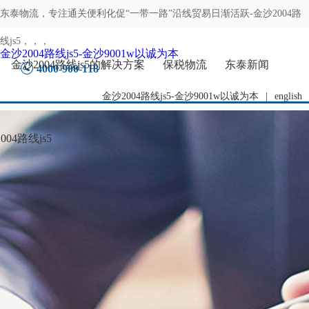
东泰物流，专注
通关便利化促“一带一路”沿线贸易日渐活跃-金沙2004路
线js5
，，，
金沙2004路线js5-金沙9001w以诚为本
金沙2004路线js5的解决方案
保税物流
东泰新闻
4000-900-118
金沙2004路线js5-金沙9001w以诚为本
|
english
04路线js5