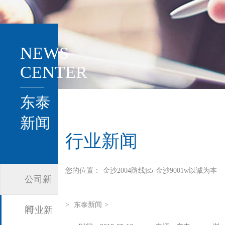
NEWS
CENTER
东泰
新闻
行业新闻
您的位置：
金沙2004路线js5-金沙9001w以诚为本
公司新
>
东泰新闻
>
闻
行业新