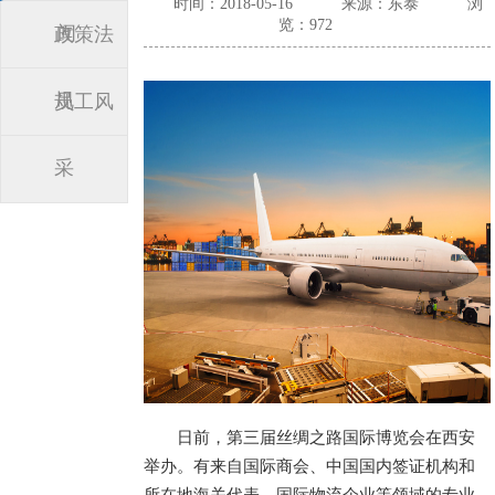
时间：2018-05-16
来源：东泰
浏
览：972
闻
政策法
规
员工风
采
日前，第三届丝绸之路国际博览会在西安
举办。有来自国际商会、中国国内签证机构和