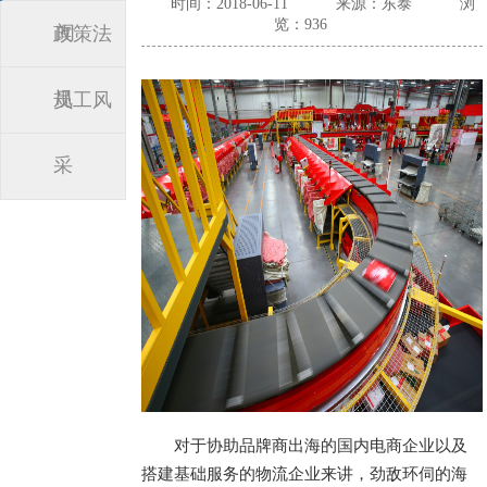
时间：2018-06-11
来源：东泰
浏
览：936
闻
政策法
规
员工风
采
对于协助品牌商出海的国内电商企业以及
搭建基础服务的物流企业来讲，劲敌环伺的海