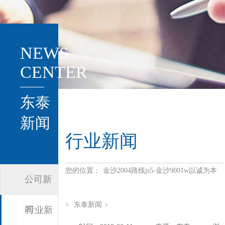
NEWS
CENTER
东泰
新闻
行业新闻
您的位置：
金沙2004路线js5-金沙9001w以诚为本
公司新
>
东泰新闻
>
闻
行业新