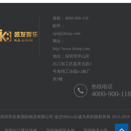
座机：4000-900-118
邮件：
op4@dtimp.com
网址：
http://www.dtimp.com
地址：深圳市坪山区
出口加工区荔景北路3
号海翔工业园a-2栋厂
房3楼
热线电话
4000-900-118
深圳市东泰国际物流有限公司 金沙9001w以诚为本的版权所有 2013-2018
深圳出口退运返修
深圳保税区仓储
深圳报关公司
保税区