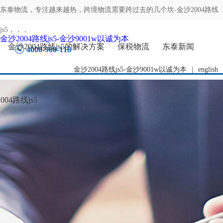
东泰物流，专注
越来越热，跨境物流需要跨过去的几个坎-金沙2004路线
js5
，，，
金沙2004路线js5-金沙9001w以诚为本
金沙2004路线js5的解决方案
保税物流
东泰新闻
4000-900-118
金沙2004路线js5-金沙9001w以诚为本
|
english
04路线js5