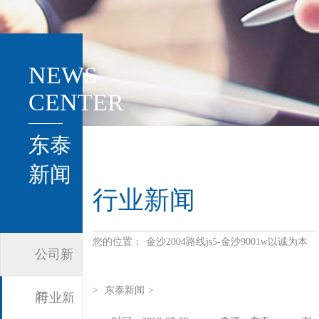
NEWS
CENTER
东泰
新闻
行业新闻
您的位置：
金沙2004路线js5-金沙9001w以诚为本
公司新
>
东泰新闻
>
闻
行业新