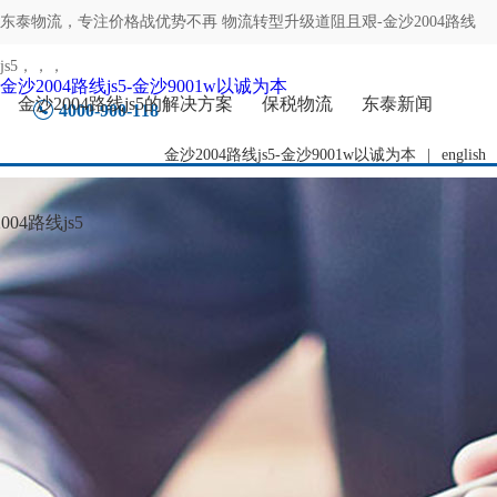
东泰物流，专注
价格战优势不再 物流转型升级道阻且艰-金沙2004路线
js5
，，，
金沙2004路线js5-金沙9001w以诚为本
金沙2004路线js5的解决方案
保税物流
东泰新闻
4000-900-118
金沙2004路线js5-金沙9001w以诚为本
|
english
04路线js5