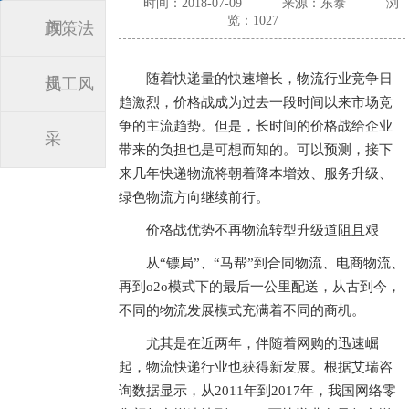
时间：2018-07-09
来源：东泰
浏
览：1027
闻
政策法
随着快递量的快速增长，物流行业竞争日
规
员工风
趋激烈，价格战成为过去一段时间以来市场竞
争的主流趋势。但是，长时间的价格战给企业
采
带来的负担也是可想而知的。可以预测，接下
来几年快递物流将朝着降本增效、服务升级、
绿色物流方向继续前行。
价格战优势不再物流转型升级道阻且艰
从“镖局”、“马帮”到合同物流、电商物流、
再到o2o模式下的最后一公里配送，从古到今，
不同的物流发展模式充满着不同的商机。
尤其是在近两年，伴随着网购的迅速崛
起，物流快递行业也获得新发展。根据艾瑞咨
询数据显示，从2011年到2017年，我国网络零