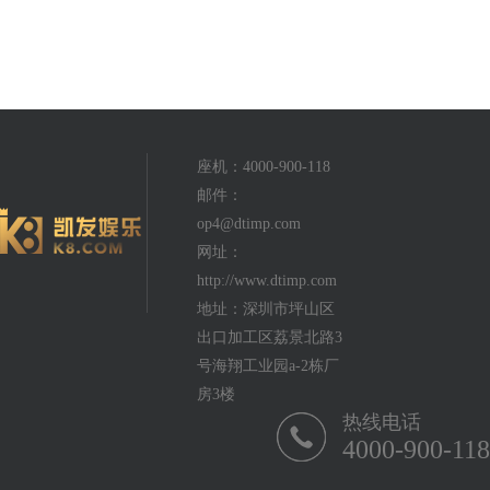
座机：4000-900-118
邮件：
op4@dtimp.com
网址：
http://www.dtimp.com
地址：深圳市坪山区
出口加工区荔景北路3
号海翔工业园a-2栋厂
房3楼
热线电话
4000-900-118