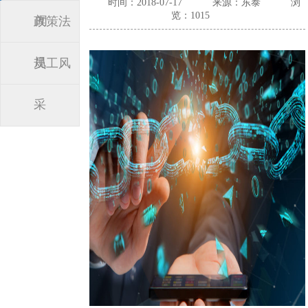
时间：2018-07-17
来源：东泰
浏
览：1015
闻
政策法
规
员工风
采