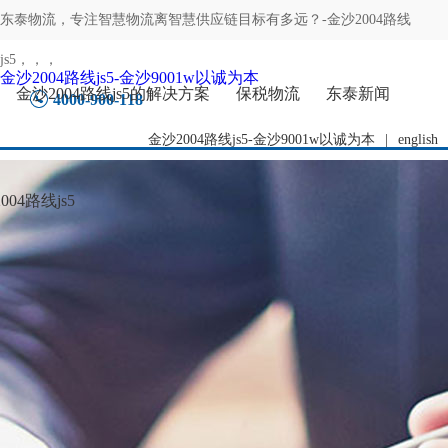
东泰物流，专注
智慧物流离智慧供应链目标有多远？-金沙2004路线
js5
，，，
金沙2004路线js5-金沙9001w以诚为本
金沙2004路线js5的解决方案
保税物流
东泰新闻
4000-900-118
金沙2004路线js5-金沙9001w以诚为本
|
english
04路线js5