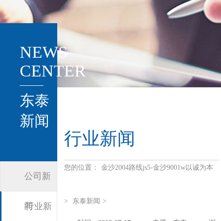
NEWS
CENTER
东泰
新闻
行业新闻
您的位置：
金沙2004路线js5-金沙9001w以诚为本
公司新
>
东泰新闻
>
闻
行业新