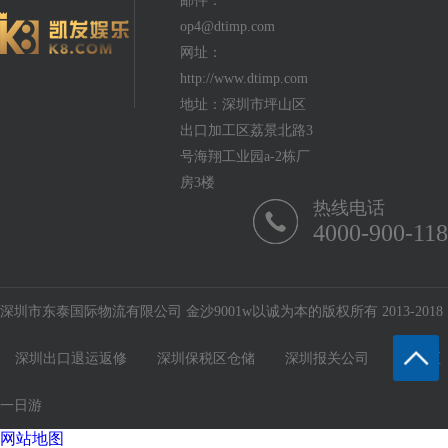
邮件：
op4@dtimp.com
网址：
http://www.dtimp.com
地址：深圳市坪山区
出口加工区荔景北路3
号海翔工业园a-2栋厂
房3楼
热线电话
4000-900-118
深圳市东泰国际物流有限公司 金沙9001w以诚为本的版权所有 2013-2018
深圳出口退运返修
深圳保税区仓储
深圳报关公司
保税区
一日游
网站地图