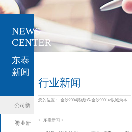
NEWS
CENTER
东泰
新闻
行业新闻
您的位置：
金沙2004路线js5-金沙9001w以诚为本
公司新
>
东泰新闻
>
闻
行业新