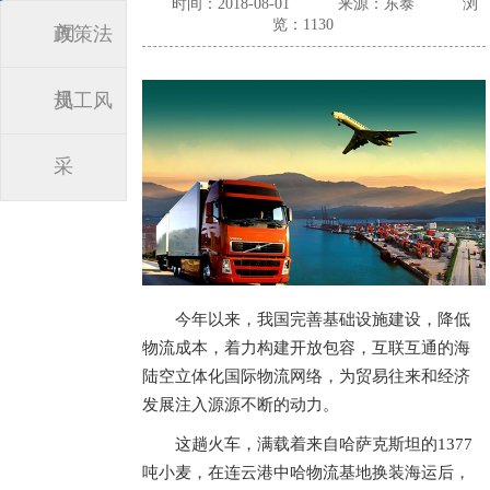
时间：2018-08-01
来源：东泰
浏
览：1130
闻
政策法
规
员工风
采
今年以来，我国完善基础设施建设，降低
物流成本，着力构建开放包容，互联互通的海
陆空立体化国际物流网络，为贸易往来和经济
发展注入源源不断的动力。
这趟火车，满载着来自哈萨克斯坦的1377
吨小麦，在连云港中哈物流基地换装海运后，