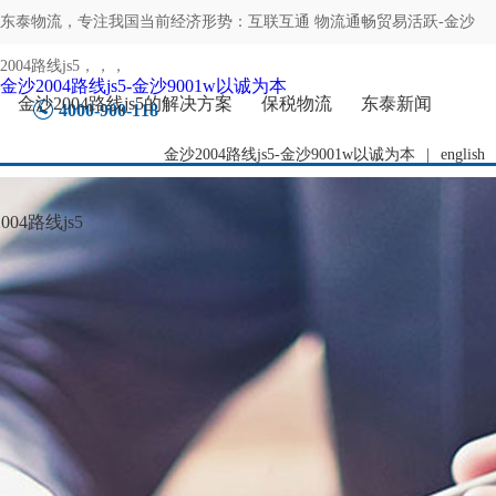
东泰物流，专注
我国当前经济形势：互联互通 物流通畅贸易活跃-金沙
2004路线js5
，，，
金沙2004路线js5-金沙9001w以诚为本
金沙2004路线js5的解决方案
保税物流
东泰新闻
4000-900-118
金沙2004路线js5-金沙9001w以诚为本
|
english
04路线js5