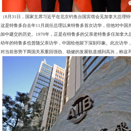
（8月31日，国家主席习近平在北京钓鱼台国宾馆会见加拿大总理
这是特鲁多自去年11月就任总理以来特鲁多首次访华，但他对中国
动加中建交的历史。1970年，正是在特鲁多的父亲老特鲁多任加拿
幼年的特鲁多也曾随父亲访华，中国给他留下深刻印象。此次访华
多对当前形势下两国关系重回强劲、稳健的发展轨道感到高兴，称这