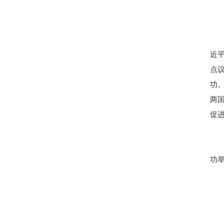
近
点
功
两
促
功