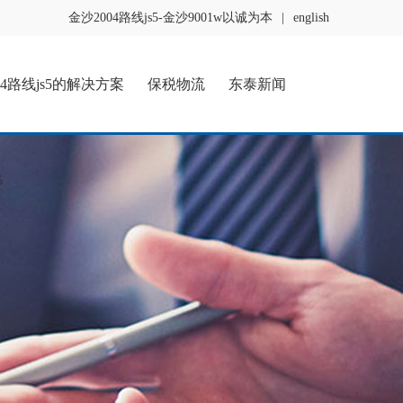
金沙2004路线js5-金沙9001w以诚为本
|
english
04路线js5的解决方案
保税物流
东泰新闻
5