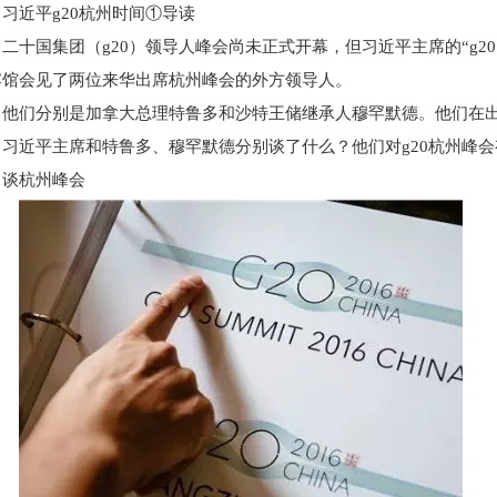
习近平g20杭州时间①导读
二十国集团（g20）领导人峰会尚未正式开幕，但习近平主席的“g2
宾馆会见了两位来华出席杭州峰会的外方领导人。
他们分别是加拿大总理特鲁多和沙特王储继承人穆罕默德。他们在
习近平主席和特鲁多、穆罕默德分别谈了什么？他们对g20杭州峰会
谈杭州峰会