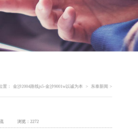
位置：
金沙2004路线js5-金沙9001w以诚为本
>
东泰新闻
>
流
浏览：2272