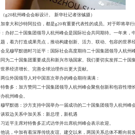
（g20杭州峰会会标设计。 新华社记者张铖摄）
加拿大和沙特阿拉伯，都是g20有重要代表性的成员。对于即将举
平：办好二十国集团领导人杭州峰会是国际社会共同期待。一年来，
议题，着力打造成果亮点，推动构建创新、活力、联动、包容的世界
。会见穆罕默德时习近平：国际社会高度期待二十国集团领导人杭州
国同为二十国集团重要成员和新兴市场国家。我们要切实发挥二十国
进世界经济增长、完善全球治理作出更大贡献。
两位外国领导人对中国首次举办的峰会期待满满：
特鲁多：加方赞同二十国集团领导人杭州峰会聚焦创新和包容性增
举办杭州峰会。
穆罕默德：沙方支持中国举办一届成功的二十国集团领导人杭州峰
谈双边关系中加关系：新总理，新机遇
习近平主席对特鲁多正式访华并出席杭州峰会表示欢迎。
他说，中加有着深厚传统友谊。建交以来，两国关系总体不断向前