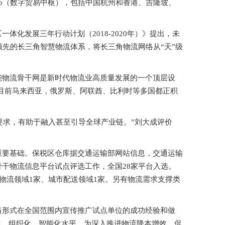
ub（数字贸易中枢），包括中国杭州和香港、吉隆坡、
化发展三年行动计划（2018-2020年）》提出，未
领先的长三角智慧物流体系，将长三角物流网络从“天”级
能物流骨干网是新时代物流业高质量发展的一个顶层设
悉，目前马来西亚，俄罗斯、阿联酋、比利时等多国都正积
要求，有助于融入甚至引导全球产业链。”刘大成评价
重要基础。保税区仓库据交通运输部网站信息，交通运输
干物流信息平台试点评选工作，全国28家平台入选。
物流领域1家、城市配送领域1家。另有物流需求支撑类
当形式在全国范围内宣传推广试点单位的成功经验和做
代化、组织化、智能化水平，为深入推进物流降本增效、促