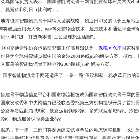
菜鸟国际负责人表示，国家智能物流骨干网首批在全球布局六大eh
拜、莫斯科和列日（比利时）。
地方也将智能物流骨干网纳入发展战略。如近日印发的《长三角地区一体
3年将鼓励应用无人仓、agv等先进物流技术，建成技术和通达率全球
到“小时”级，打造新零售“三公里理想生活圈”。
中国交通运输协会运输研究部主任高月娥认为，
保税区仓库
国家智
，也将为全球供应链贡献中国的金沙2004路线js5的解决方案。据
入菜鸟的智能物流骨干网金沙2004路线js5的解决方案。
“国家智能物流骨干网还适应了‘一带一路’倡议和新一轮改革开放的
。
搭建骨干物流信息平台和国家物流枢纽成为国家智能物流骨干网的
、国家发改委和中央网信办已经联合委托第三方机构组织开展了首批骨
括公路车货匹配领域8家、铁路运输领域2家、多式联运领域6家、冷链
业2家，物流服务保障类企业8家。
据悉，下一步，三部门将探索建立试点单位的动态调整机制，以适
，加快推动解决“信息孤岛”“信息烟囱”等突出问题，提高物流业现