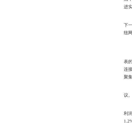
进
下
纽
表
连
聚
议
利
1.