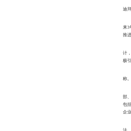
迪
来
推进
计
极引
称
部
包
企
法