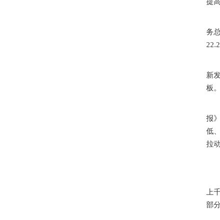
提高
务总
22
新
板
报
低
拉
上
部分