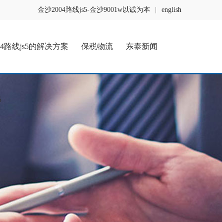
金沙2004路线js5-金沙9001w以诚为本
|
english
04路线js5的解决方案
保税物流
东泰新闻
5