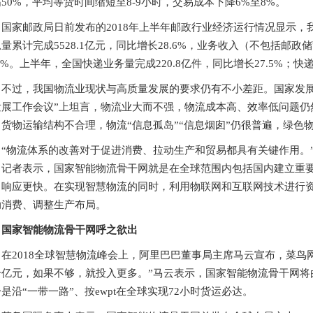
50%，平均等货时间缩短至8-9小时，交易成本下降6%至8%。
国家邮政局日前发布的2018年上半年邮政行业经济运行情况显示
量累计完成5528.1亿元，同比增长28.6%，业务收入（不包括邮
.2%。上半年，全国快递业务量完成220.8亿件，同比增长27.5%；快
不过，我国物流业现状与高质量发展的要求仍有不小差距。国家发展
发展工作会议”上坦言，物流业大而不强，物流成本高、效率低问题仍
。货物运输结构不合理，物流“信息孤岛”“信息烟囱”仍很普遍，绿色
“物流体系的改善对于促进消费、拉动生产和贸易都具有关键作用。
》记者表示，国家智能物流骨干网就是在全球范围内包括国内建立重
、响应更快。在实现智慧物流的同时，利用物联网和互联网技术进行
动消费、调整生产布局。
国家智能物流骨干网呼之欲出
在2018全球智慧物流峰会上，阿里巴巴董事局主席马云宣布，菜鸟
千亿元，如果不够，就投入更多。”马云表示，国家智能物流骨干网将
是沿“一带一路”、按ewpt在全球实现72小时货运必达。