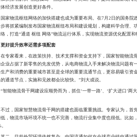
实体经济发展创造更好条件。
国家物流枢纽网络的加快搭建也成为重要布局。在7月2日的国务院
一步将抓紧编制发布国家物流枢纽布局和建设规划，构建科学合理、
网络，打造“通道 枢纽 网络”物流运行体系，实现物流资源优化配置
更好提升效率还需多项配套
在专家看来，在政策扶持、技术支撑和资金支持下，国家智能物流骨
的企业占据了新零售的先发优势，从电商物流入手来解决物流问题有
接生产和消费的重要城市甚至是全球的重要流通节点，更容易吸引资
集的通道节点，实施和见效都会比较快。”刘大成说。
“智能物流骨干网建设应顺势而为，抓住‘一带一路’、‘扩大进口’
。
不过，国家智慧物流骨干网的搭建也面临重重挑战。专家认为，首
润低，物流市场环境不统一也不完善，物流行业集中度也很低。比如，
2%。
其二，目前外贸环境依然复杂，中国流通如何在全球产业链中通过