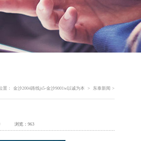
位置：
金沙2004路线js5-金沙9001w以诚为本
>
东泰新闻
>
泰
浏览：963