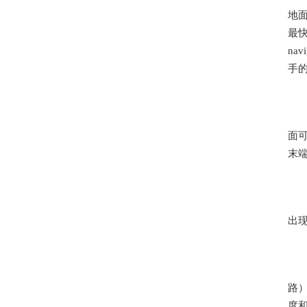
地
最快
na
手
面
末
出
路
度