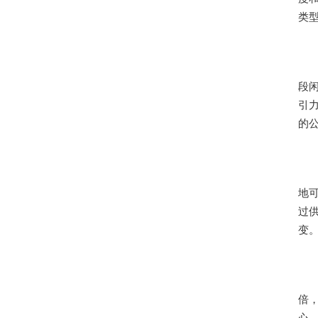
类
段
引力
的
地
过
变
倍