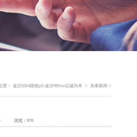
位置：
金沙2004路线js5-金沙9001w以诚为本
>
东泰新闻
>
泰
浏览：970