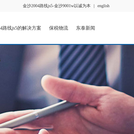
金沙2004路线js5-金沙9001w以诚为本
|
english
04路线js5的解决方案
保税物流
东泰新闻
5