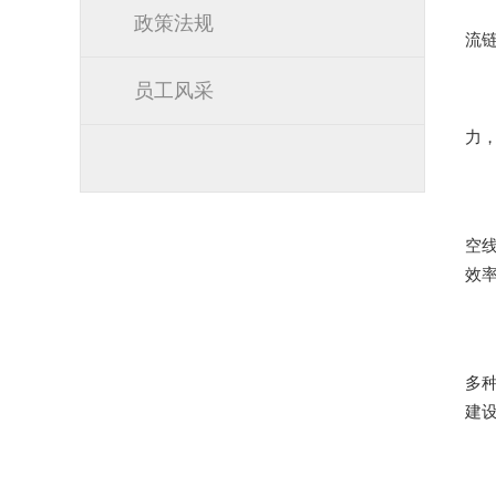
政策法规
流
员工风采
力
空
效
多
建