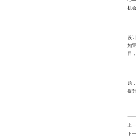
心—
机
设
如
目
题
提
上一
下一