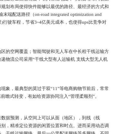
源规划布局使得快件能够以最优的路径、最经济的方式和
road integrated optimization and
亿公里)行驶车程，节省3~4亿美元成本，也使得ups比竞争对
地区的空网覆盖；智能驾驶和无人车在中长程干线运输方
递物流公司采用“干线大型有人运输机 支线大型无人机
现象，最典型的莫过于双“11”等电商购物节前后，常常
态前瞻式转变，有如给资源协同注入“管理柔顺剂”。
来数据预测，从空间上可以从面（地区），到线（线
级别，精准定位资源的闲置位置和时点。进而采用动态调
络、干线运输网络、最后一公里配送网络等多网络、不同