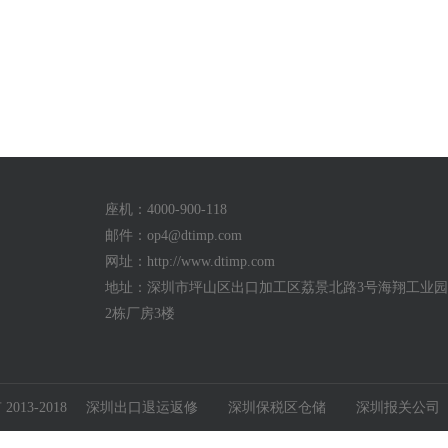
座机：4000-900-118
邮件：
op4@dtimp.com
网址：http://www.dtimp.com
地址：深圳市坪山区出口加工区荔景北路3号海翔工业园a
2栋厂房3楼
13-2018
深圳出口退运返修
深圳保税区仓储
深圳报关公司