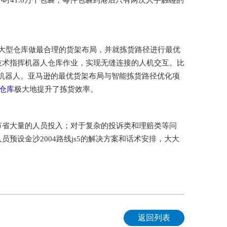
小时41.6万个包裹，每件包裹到港后只有两次人手触碰的
的大型仓库做最合理的货架布局，并就拣货路径进行最优
技术指挥机器人仓库作业，实现无缝连接的人机交互。比
拣货机器人。亚马逊的最优货架布局与智能拣货路径优化项
仓库
极大地提升了拣货效率。
节省大量的人员投入；对于复杂的投诉类和理赔类等问
预设金沙2004路线js5的解决方案和话术安排，大大
返回列表