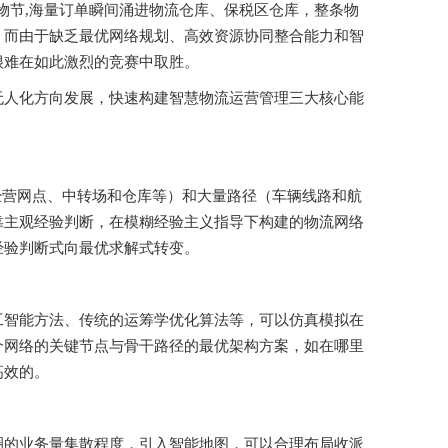
商购物节,海量订单瞬间涌进物流仓库、保税区仓库，整条物
。而由于缺乏最优网络规划、高效资源协同整合能力和智
很难在如此激烈的竞赛中取胜。
无人化方向发展，快速构建智慧物流运营管理三大核心能
（经营网点、中转场和仓库等）和大量路径（车辆线路和航
靠主观经验判断，在模糊经验主义指导下构建的物流网络
经验判断式向最优求解式转变。
工智能方法、传统的运筹学优化算法等，可以仿真模拟在
个网络的关键节点与骨干路径的最优架构方案，如在哪里
高效的。
圈的业务量集散程度，引入智能地图，可以合理布局收派