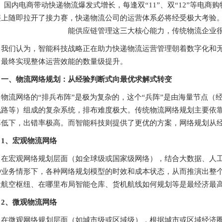
国内电商带动快递物流爆发式增长，每逢双“11”、双“12”等电
链上随即拉开了接力赛，快递物流公司的运营体系必将经受极大考验
能供应链管理这三大核心能力，传统物流企业
我们认为，智能科技战略正在助力快递物流运营管理朝着数字化和
，最终实现整体运营效能的数量级提升。
一、物流网络规划：从经验判断式向最优求解式转变
物流网络的“排兵布阵”是极为复杂的，这个“兵阵”是由海量节点
线路等）组成的复杂系统，排布难度极大。传统物流网络规划主要依
率低下，出错率极高。而智能科技则提供了更优的方案，网络规划从
1、宏观物流网络
在宏观网络规划层面（如全球级或国家级网络），结合大数据、人
种业务情形下，各种网络规划模型的时效和成本状态，从而推演出整
设航空枢纽、在哪里布局智能仓库、货机航线如何规划等是最经济最
2、微观物流网络
在微观网络规划层面（如城市级或区域级），根据城市或区域经济