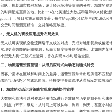
面部队，规划城市接驳车辆，设计经营场地等资源的分布。精准的资
的时间配送至目的地。比如ups在北美通过大数据和运筹学来优化运输末端配送路径（on-
vigation），项目实施后成效显著：每年给ups减少1亿英里(约1.6
的交货时间预测更精准，交货策略更敏捷。
3、无人机的研发应用提升布局效果
无人机可实现航空物流网络干支线的对接，完成对地形复杂或偏远
可实现更高效能的运输规划，从而大幅度提升物流效率。比如国内某快
端小型无人机”三段式空运网，旨在实现36小时通达全国。
二、物流运营资源管理：从滞后应对式向动态前瞻式转变
因客户需求在区域和时间上的差异，运营资源常常出现供需不匹配的
现供给“此多彼少”的尴尬局面。科技使得资源管理从滞后应对式向动
1、精准的动态运营策略实现资源的协同管理
大数据和算法可以对资源利用情况进行更准确的历史信息分析和未
），到点（环节）级别；从时间上可以从年，到月，到天，甚至小时
和智能排班等运营策略来降低资源布局的不平衡，并实现航空运输网