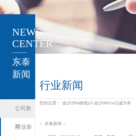
NEWS
CENTER
东泰
新闻
行业新闻
您的位置：
金沙2004路线js5-金沙9001w以诚为本
公司新
>
东泰新闻
>
闻
行业新