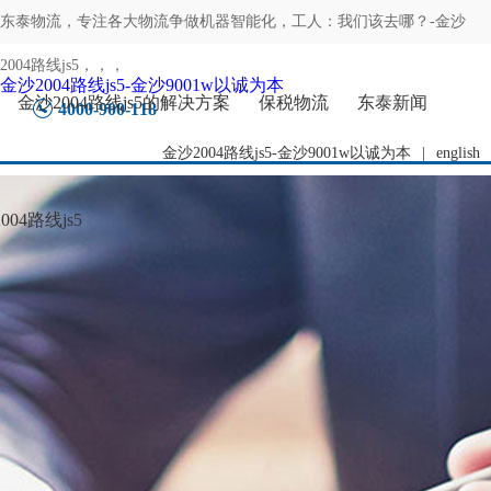
东泰物流，专注
各大物流争做机器智能化，工人：我们该去哪？-金沙
2004路线js5
，，，
金沙2004路线js5-金沙9001w以诚为本
金沙2004路线js5的解决方案
保税物流
东泰新闻
4000-900-118
金沙2004路线js5-金沙9001w以诚为本
|
english
04路线js5