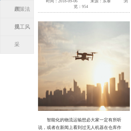
时间：2018-09-06
来源：东泰
浏
览：954
闻
政策法
规
员工风
采
智能化的物流运输想必大家一定有所听
说，或者在新闻上看到过无人机器在仓库作