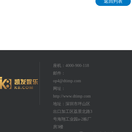
返回列表
座机：4000-900-118
邮件：
op4@dtimp.com
网址：
http://www.dtimp.com
地址：深圳市坪山区
出口加工区荔景北路3
号海翔工业园a-2栋厂
房3楼