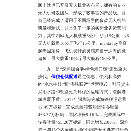
顺丰速运已开展无人机业务布局，拥有的专业
无人机研发团队，形成了较丰富的产品线。目
前已经完成了适用于不同场景的多款无人机的
研发和测试，并具备了一定的实际业务运营能
力，其中四h4无人机载重5公斤飞行15公里，y6
无人机载重10公斤飞行15公里。manta ray垂直
起降固定翼，飞机设计的灵感来自于深海的魔
鬼鱼，最大载重10公斤最大航程150公里。
九、是“深圳组合港-绿色港口链”迈出重大
步伐。
保税仓储配送
通过优惠、便利和高效
的“水水中转”和“海铁联运”运营模式，引导货主
采用水路和铁路更为环保的运输方式，缓解港
城发展矛盾。2017年深圳港完成海铁联运运量
12.49万标箱；完成集装箱驳船运输吞吐量
463.37万标箱，同比增长9.16 %；完成国际中
转吞吐量455.20万标箱，同比增长2.08%。深圳
港已与13个内河码头和6个内陆无水港签订组合