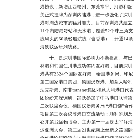
港协议，新增江西赣州、东莞常平、河源和韶
关正式挂牌为深圳内陆港，进一步强化了深圳
港对周边城市的辐射能力。目前深圳港共建立
11个内陆港货站和无水港，覆盖52个珠三角支
线码头的60条驳船航线（含香港），开通14条
海铁联运班列线路。
十、是深圳港国际影响力不断提高。与巴
林港和韩国仁川港成功签约友好港，目前深圳
港共有2324个国际友好港。泰国港务局、印尼
第二国家港口集团、德国汉堡港、加拿大哈利
法克斯港、南非transnet集团和意大利港口代表
团纷纷来深调研。踊跃参加了中马港口联盟第
二次联席会议、德国汉堡港务局 “港口链”合作
项目第三次会议等港口交流活动；顺利筹划及
召开第12届物博会、主办第十一届泛太平洋海
运亚洲大会、第三届21世纪海上丝绸之路国际