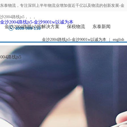
东泰物流，专注
深圳上半年物流业增加值近千亿以及物流的创新发展-金
沙2004路线js5
，，，
金沙2004路线js5-金沙9001w以诚为本
金沙2004路线js5的解决方案
保税物流
东泰新闻
4000-900-118
金沙2004路线js5-金沙9001w以诚为本
|
english
04路线js5