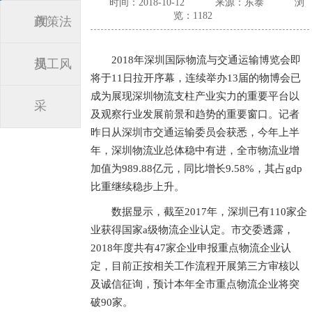
时间：2018-10-12
来源：东泰
浏
览：1182
闻
政策法
2018年深圳国际物流与交通运输博览会即
规
员工风
将于11日拉开序幕，连续举办13届的物博会已
成为展现深圳物流支柱产业实力的重要平台以
采
及观察行业发展前景和趋势的重要窗口。记者
昨日从深圳市交通运输委员会获悉，今年上半
年，深圳物流业总体稳中有进，全市物流业增
加值为989.88亿元，同比增长9.58%，其占gdp
比重继续稳步上升。
数据显示，截至2017年，深圳已有110家企
业获得国家a级物流企业认定。市交委透露，
2018年度共有47家企业申报重点物流企业认
定，目前正按相关工作流程开展第三方审核以
及诚信征询，预计本年全市重点物流企业将突
破90家。