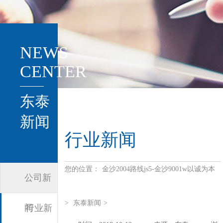
NEWS
CENTER
东泰
新闻
行业新闻
您的位置：
金沙2004路线js5-金沙9001w以诚为本
公司新
>
东泰新闻
>
闻
行业新