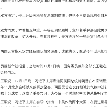
两国元首积极评价双方经贸团队近期进行的积极有效的磋商。双方
益。
双方决定，停止升级关税等贸易限制措施，包括不再提高现有针对
。
双方同意，本着相互尊重、平等互利的精神，立即着手解决彼此关
措施深化改革、扩大开放。在此过程中，美方关注的一些经贸问题会
。
两国元首指示双方经贸团队加紧磋商，达成协议，取消今年以来加
。
另据新华社报道，当地时间12月1日晚，国务委员兼外交部长王毅
首会晤情况。
王毅说，12月1日晚，习近平主席应邀同美国总统特朗普在布宜诺
去年11月北京会晤以来的再次聚会。两国元首在友好坦诚的气氛中进
会晤十分成功，达成了重要共识，为今后一个时期的中美关系指明了
王毅说，习近平主席在会晤中指出，中美作为两个大国，在促进世