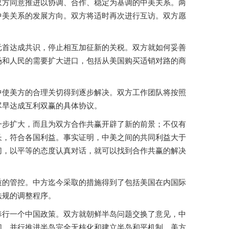
双方同意推进以协调、合作、稳定为基调的中美关系。两
中美关系的发展方向。双方将适时再次进行互访。双方愿
元首达成共识，停止相互加征新的关税。双方就如何妥善
场和人民的需要扩大进口，包括从美国购买适销对路的商
中使美方的合理关切得到逐步解决。双方工作团队将按照
尽早达成互利双赢的具体协议。
一步扩大，而且为双方合作共赢开辟了新的前景；不仅有
长，符合各国利益。事实证明，中美之间的共同利益大于
切，以平等的态度认真对话，就可以找到合作共赢的解决
质的管控。中方迄今采取的措施得到了包括美国在内国际
法规的调整程序。
奉行一个中国政策。双方就朝鲜半岛问题交换了意见，中
切，并行推进半岛完全无核化和建立半岛和平机制。美方