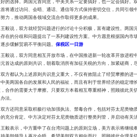
最好的选择。两国元首同意，中美关系一定要搞好，也一定会搞好。
元首将通过访问、会晤、通话、通信等方式保持密切交往，共同引领
同努力，推动两国各领域交流合作取得更多的成果。
王毅说，双方就经贸问题进行的讨论十分积极，富有建设性。两国
决存在的分歧和问题提出了一系列建设性方案。中方愿意根据国内市
，逐步缓解贸易不平衡问题。
保税区一日游
王毅说，双方同意相互开放市场，在中国推进新一轮改革开放进程
国元首达成的原则共识，朝着取消所有加征关税的方向，加紧磋商，
双方都认为上述原则共识意义重大，不仅有效阻止了经贸摩擦的进
于中美两国各自的发展和人民的福祉，而且有利于世界经济的稳定增
歧，合作的需要大于摩擦。只要双方本着相互尊重精神，照顾彼此关
题办法。
双方还同意采取积极行动加强执法、禁毒合作，包括对芬太尼类物
会的充分肯定。中方决定对芬太尼类物质进行整类列管，并启动有关
王毅表示，中方重申了在台湾问题上的原则立场，美方表示将继续
支持美朝领导人再次会晤，希望美朝双方相向而行，照顾彼此合理关