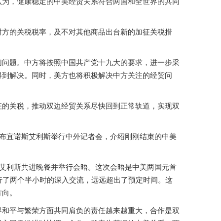
认为，健康稳定的中美经贸关系符合两国和全世界的共同
对方的关税税率，及不对其他商品出台新的加征关税措
切问题。中方将按照中国共产党十九大的要求，进一步采
得到解决。同时，美方也将积极解决中方关注的经贸问
征的关税，推动双边经贸关系尽快回到正常轨道，实现双
在布宜诺斯艾利斯举行中外记者会，介绍刚刚结束的中美
斯艾利斯共进晚餐并举行会晤。这次会晤是中美两国元首
行了两个半小时的深入交流，远远超出了预定时间。这
方向。
界和平与繁荣方面共同肩负的责任越来越重大，合作是双