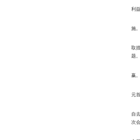
利
施
取
题
赢
元
自
次