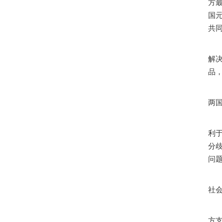
方
国
共
解
品
两
利
分
问
社
方