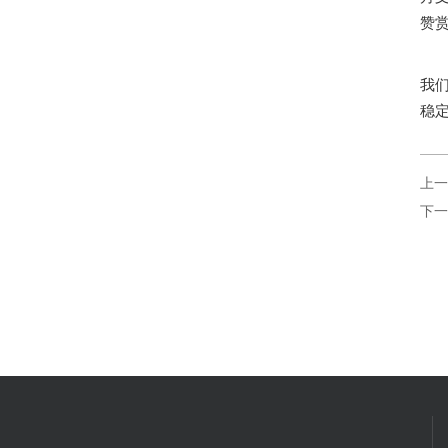
赞
我
稳
上一
下一