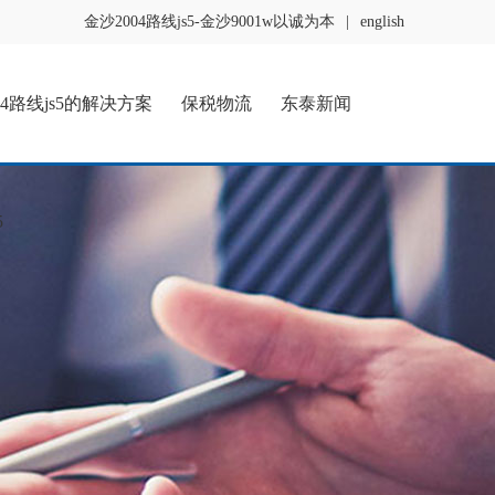
金沙2004路线js5-金沙9001w以诚为本
|
english
04路线js5的解决方案
保税物流
东泰新闻
5