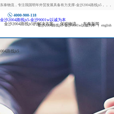
东泰物流，专注
我国明年外贸发展具备有力支撑-金沙2004路线js5
，，，
4000-900-118
金沙2004路线js5-金沙9001w以诚为本
金沙2004路线js5的解决方案
保税物流
东泰新闻
金沙2004路线js5-金沙9001w以诚为本
|
english
04路线js5