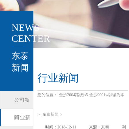
NEWS
CENTER
东泰
新闻
行业新闻
您的位置：
金沙2004路线js5-金沙9001w以诚为本
公司新
>
东泰新闻
>
闻
行业新
时间：2018-12-11
来源：东泰
浏