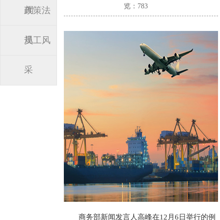
览：783
闻
政策法
规
员工风
采
商务部新闻发言人高峰在12月6日举行的例