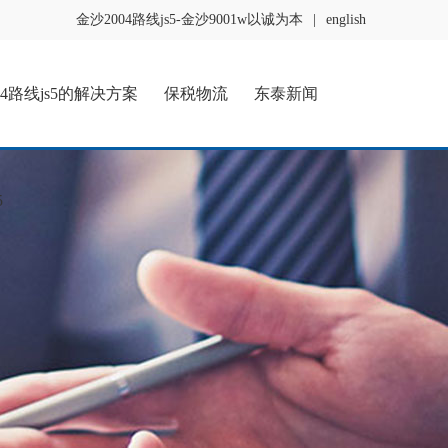
金沙2004路线js5-金沙9001w以诚为本
|
english
04路线js5的解决方案
保税物流
东泰新闻
5