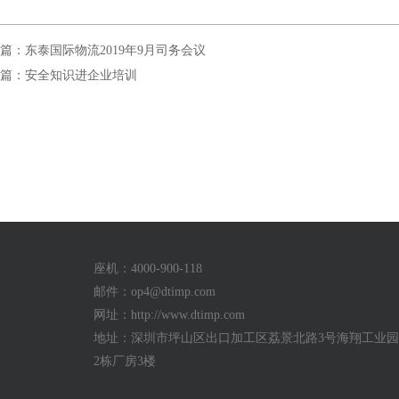
篇：东泰国际物流2019年9月司务会议
篇：安全知识进企业培训
座机：4000-900-118
邮件：
op4@dtimp.com
网址：http://www.dtimp.com
地址：深圳市坪山区出口加工区荔景北路3号海翔工业园a
2栋厂房3楼