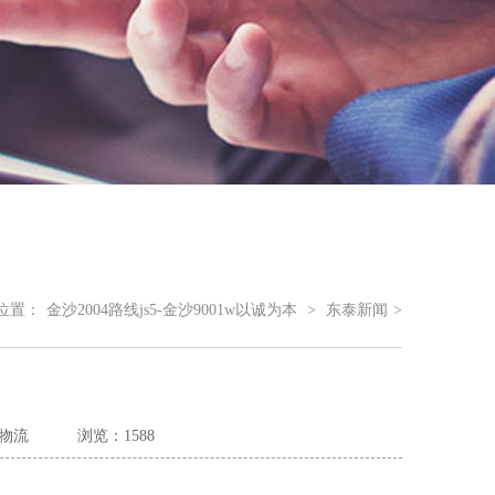
位置：
金沙2004路线js5-金沙9001w以诚为本
>
东泰新闻
>
物流
浏览：1588