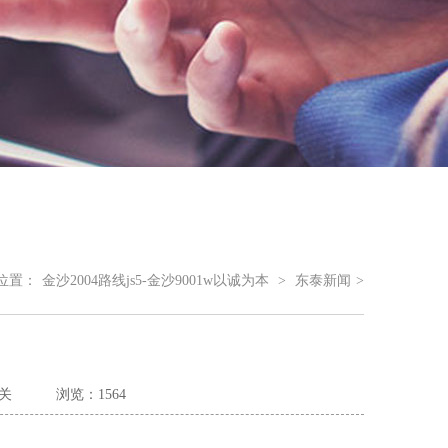
位置：
金沙2004路线js5-金沙9001w以诚为本
>
东泰新闻
>
关
浏览：1564