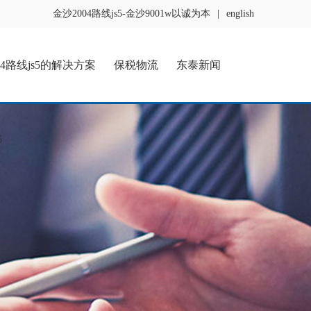
金沙2004路线js5-金沙9001w以诚为本
|
english
04路线js5的解决方案
保税物流
东泰新闻
5