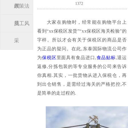
1372
闻
政策法
大家在购物时，经常能在购物平台上
规
员工风
看到“xx保税区发货”
“xx保税区海关检验”
的
字样。所以才会有关于保税区的商品是否
采
为正品的疑问。在此,东泰国际物流公司作
为
保税区
里面具有食品进口,
食品贴标
,退运
返修,分拣包装的等专业服务的公司来告诉
你真相.
其实，一批货物从进入保税仓，再
到出仓销售，是需经过海关的严格把控,不
是简单的走过程的.