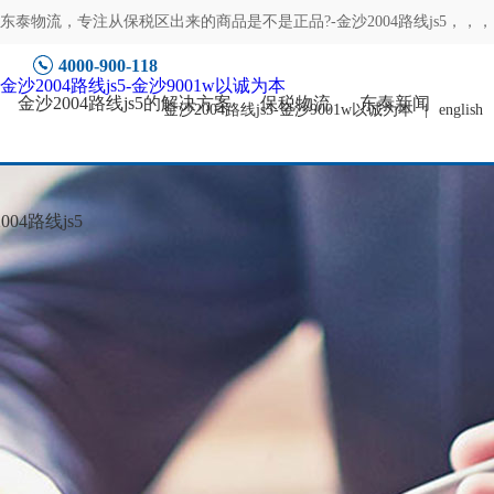
东泰物流，专注
从保税区出来的商品是不是正品?-金沙2004路线js5
，，，
4000-900-118
金沙2004路线js5-金沙9001w以诚为本
金沙2004路线js5的解决方案
保税物流
东泰新闻
金沙2004路线js5-金沙9001w以诚为本
|
english
04路线js5