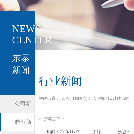
NEWS
CENTER
东泰
新闻
行业新闻
您的位置：
金沙2004路线js5-金沙9001w以诚为本
公司新
>
东泰新闻
>
闻
行业新
时间：2019-11-12
来源：
浏览：