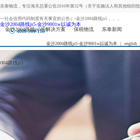
东泰物流，专注
海关总署公告2016年第32号（关于实施法人和其他组织统
一社会信用代码制度有关事宜的公告）-金沙2004路线js5
，，，
金沙2004路线js5-金沙9001w以诚为本
金沙2004路线js5的解决方案
保税物流
东泰新闻
4000-900-118
金沙2004路线js5-金沙9001w以诚为本
|
english
04路线js5