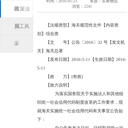
时间：2016-05-23
来源：东泰物流
浏览：2241
闻
政策法
【法规类型】海关规范性文件【内容类
规
员工风
别】综合类
【文 号】公告〔2016〕32 号【发文机
采
关】海关总署
【发布日期】2016-5-11【生效日期】2016-
5-11
【效 力】[有效]
【效力说明】
为落实国务院关于实施法人和其他组
织统一社会信用代码制度改革的工作要求，现
就海关实施统一社会信用代码有关事宜公告如
下：