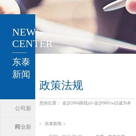
NEWS
CENTER
东泰
新闻
政策法规
您的位置：
金沙2004路线js5-金沙9001w以诚为本
公司新
>
东泰新闻
>
闻
行业新