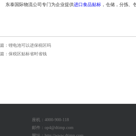
东泰国际物流公司专门为企业提供
进口食品贴标
，仓储，
分拣、包
篇：锂电池可以进保税区吗
篇：保税区贴标省时省钱
座机：4000-900-118
邮件：
op4@dtimp.com
网址：http://www.dtimp.com