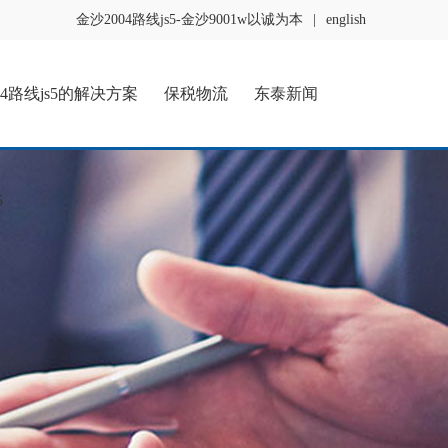
金沙2004路线js5-金沙9001w以诚为本
|
english
04路线js5的解决方案
保税物流
东泰新闻
5