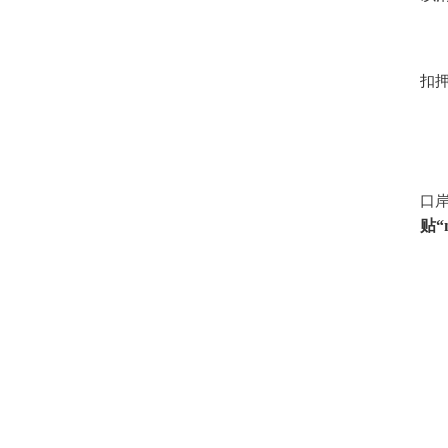
扣
口
贴“