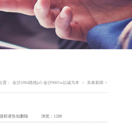
位置：
金沙2004路线js5-金沙9001w以诚为本
>
东泰新闻
>
侵权请告知删除
浏览：1288