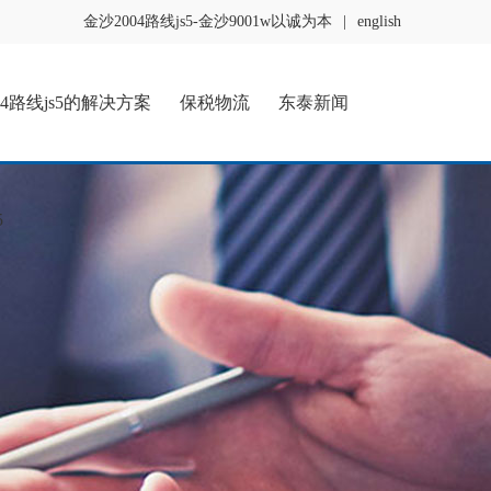
金沙2004路线js5-金沙9001w以诚为本
|
english
04路线js5的解决方案
保税物流
东泰新闻
5