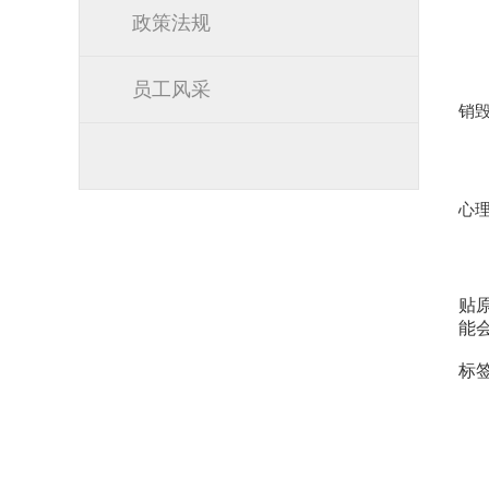
政策法规
员工风采
销
心
贴原
能
标