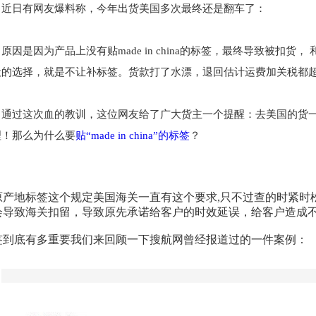
近日有网友爆料称，今年出货美国多次最终还是翻车了：
原因是因为产品上没有贴made in china的标签，最终导致被扣
毁的选择，就是不让补标签。货款打了水漂，退回估计运费加关税都
通过这次血的教训，这位网友给了广大货主一个提醒：去美国的货一定要在每
理！那么为什么要
贴“made in china”的标签
？
产地标签这个规定美国海关一直有这个要求,只不过查的时紧时松。如果海
会导致海关扣留，导致原先承诺给客户的时效延误，给客户造成
签到底有多重要我们来回顾一下搜航网曾经报道过的一件案例：