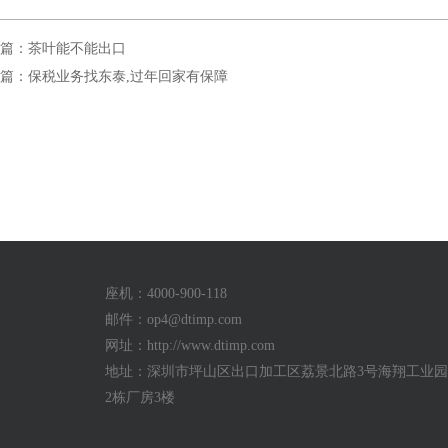
篇：茶叶能不能出口
篇：保税业务找东泰,过年回家有保障
座机：4000-900-118
邮件：
op4@dtimp.com
网址：http://www.dtimp.com
地址：深圳市坪山区出口加工区荔景北路3号海翔工业园a
2栋厂房3楼