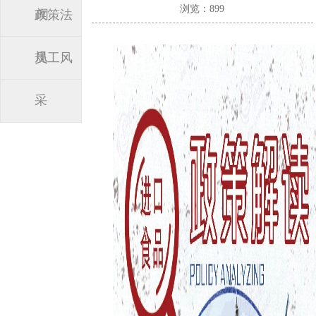
浏览：899
闻
政策法
规
员工风
采