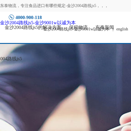
东泰物流，专注
食品进口有哪些规定-金沙2004路线js5
，，，
4000-900-118
金沙2004路线js5-金沙9001w以诚为本
金沙2004路线js5的解决方案
保税物流
东泰新闻
金沙2004路线js5-金沙9001w以诚为本
|
english
04路线js5