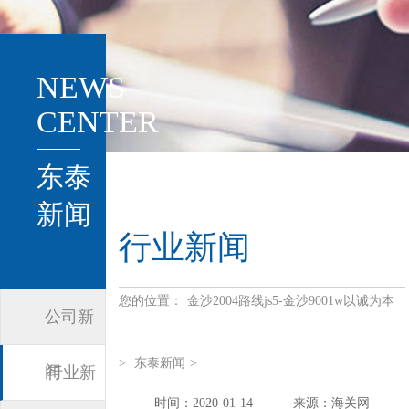
NEWS
CENTER
东泰
新闻
行业新闻
您的位置：
金沙2004路线js5-金沙9001w以诚为本
公司新
>
东泰新闻
>
闻
行业新
时间：2020-01-14
来源：海关网