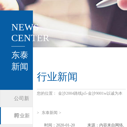
NEWS
CENTER
东泰
新闻
行业新闻
您的位置：
金沙2004路线js5-金沙9001w以诚为本
公司新
>
东泰新闻
>
闻
行业新
时间：2020-01-20
来源：内容来自网络,