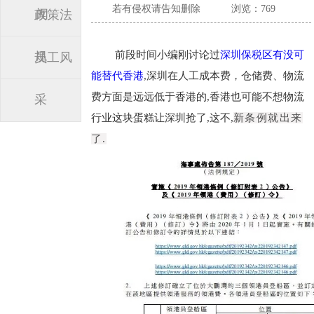
若有侵权请告知删除
浏览：769
闻
政策法
前段时间小编刚讨论过
深圳保税区有没可
规
员工风
能替代香港
,深圳在
人工成本费，仓储费、物流
费方面是远远低于香港的,香港也可能不想物流
采
行业这块蛋糕让深圳抢了,这不,
新条例就出来
了.