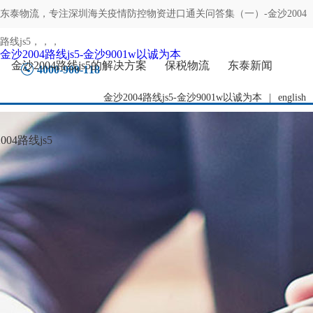
东泰物流，专注
深圳海关疫情防控物资进口通关问答集（一）-金沙2004
路线js5
，，，
金沙2004路线js5-金沙9001w以诚为本
金沙2004路线js5的解决方案
保税物流
东泰新闻
4000-900-118
金沙2004路线js5-金沙9001w以诚为本
|
english
04路线js5