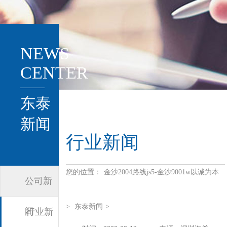
NEWS
CENTER
东泰
新闻
行业新闻
您的位置：
金沙2004路线js5-金沙9001w以诚为本
公司新
>
东泰新闻
>
闻
行业新