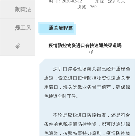
时间：2020-02-12
来源：深圳海关
浏览：769
闻
政策法
规
员工风
通关流程篇
采
疫情防控物资进口有快速通关渠道吗
q1
_
深圳口岸各现场海关都已经开通绿色
通道，设立进口疫情防控物资快速通关专
用窗口，海关选派业务骨干值守，确保绿
色通道全时守候。
不论是应税进口防控物资，还是符合
条件的免税捐赠防控物资，都可以通过绿
色通道，按照特事特办原则，疫情防控物