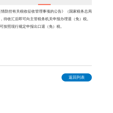
疫情防控有关税收征收管理事项的公告》（国家税务总局
的，待收汇后即可向主管税务机关申报办理退（免）税。
即可按照现行规定申报出口退（免）税。
返回列表