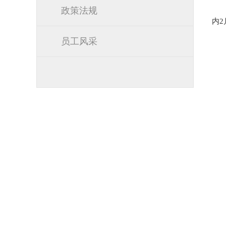
政策法规
内2
员工风采