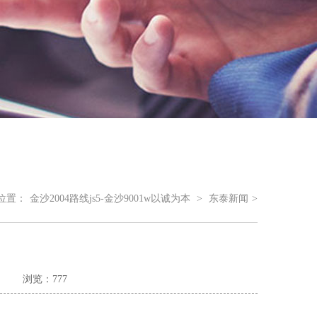
位置：
金沙2004路线js5-金沙9001w以诚为本
>
东泰新闻
>
浏览：777