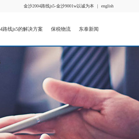
金沙2004路线js5-金沙9001w以诚为本
|
english
04路线js5的解决方案
保税物流
东泰新闻
5