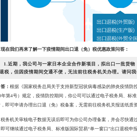
现在我们再来了解一下疫情期间出口退（免）税优惠政策问答：
1.近期，我公司与一家日本企业合作新项目，拟出口一批货物
退税，但因疫情期间交通不便，无法前往税务机关办理。
请问我
答：
根据《国家税务总局关于支持新型冠状病毒感染的肺炎疫情防
020年第4号）规定，疫情防控期间，你公司可以通过电子税务局、标
后，即可申请办理出口退（免）税备案，无需前往税务机关报送纸质
税务机关审核电子数据无误后即可为你公司办理备案，并会尽快通
，即可继续通过电子税务局、标准版国际贸易“单一窗口”出口退税申