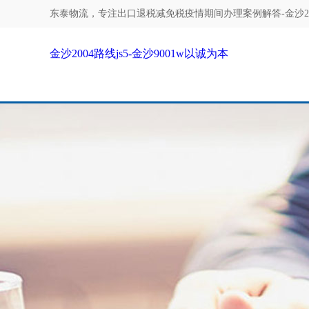
东泰物流，专注
出口退税减免税疫情期间办理案例解答-金沙200
金沙2004路线js5-金沙9001w以诚为本