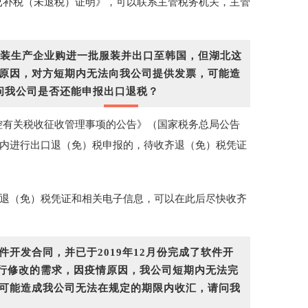
已补税（未退税）证明》，可以联系主管税务机关，主管
家服装生产企业购进一批服装并出口至韩国，但湖北这
原因，对方短期内无法向我公司提供发票，可能造
问我公司是否还能申报出口退税？
控有关税收征收管理事项的公告》（国家税务总局公告
限内进行出口退（免）税申报的，待收齐退（免）税凭证
关退（免）税凭证和相关电子信息，可以在此后尽快收齐
件开发合同，并已于2019年12月份完成了软件开
进行修改的需求，因疫情原因，我公司短期内无法完
可能造成我公司无法在规定的期限内收汇，请问我