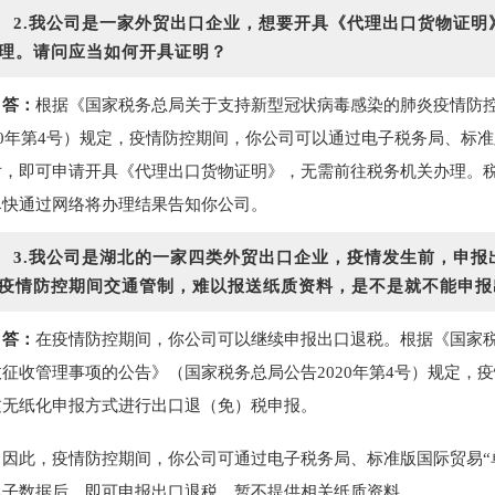
2.我公司是一家外贸出口企业，想要开具《代理出口货物证
理。
请问应当如何开具证明？
答：
根据《国家税务总局关于支持新型冠状病毒感染的肺炎疫情防
020年第4号）规定，疫情防控期间，你公司可以通过电子税务局、标
后，即可申请开具《代理出口货物证明》，无需前往税务机关办理。
尽快通过网络将办理结果告知你公司。
3.我公司是湖北的一家四类外贸出口企业，疫情发生前，申
疫情防控期间交通管制，难以报送纸质资料，是不是就不能申报
答：
在疫情防控期间，你公司可以继续申报出口退税。
根据《国家
收征收管理事项的公告》（国家税务总局公告2020年第4号）规定，
过无纸化申报方式进行出口退（免）税申报。
因此，疫情防控期间，你公司可通过电子税务局、标准版国际贸易“
电子数据后，即可申报出口退税，暂不提供相关纸质资料。