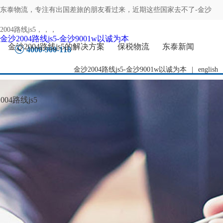
东泰物流，专注
有出国差旅的朋友看过来，近期这些国家去不了-金沙
2004路线js5
，，，
金沙2004路线js5-金沙9001w以诚为本
金沙2004路线js5的解决方案
保税物流
东泰新闻
4000-900-118
金沙2004路线js5-金沙9001w以诚为本
|
english
04路线js5