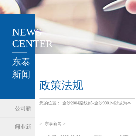
NEWS
CENTER
东泰
新闻
政策法规
您的位置：
金沙2004路线js5-金沙9001w以诚为本
公司新
>
东泰新闻
>
闻
行业新