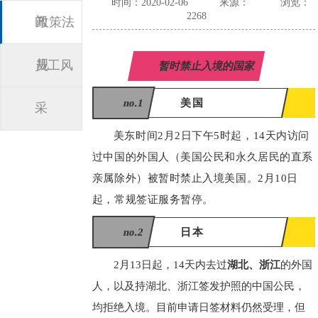
时间：2020-02-06
来源：
浏览：
2268
闻
政策法
规
员工风
暂时禁止入境的国家
no.1
美国
采
美东时间2月2日下午5时起，14天内访问
过中国的外国人（美国公民和永久居民的直系
亲属除外）被暂时禁止入境美国。2月10日
起，常规签证服务暂停。
no.2
日本
2月13日起，14天内去过
湖北、浙江
的外国
人，以及持湖北、浙江签发护照的中国公民，
均拒绝入境。目前申请日签材料仍然受理，但