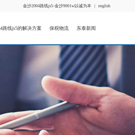
金沙2004路线js5-金沙9001w以诚为本
|
english
04路线js5的解决方案
保税物流
东泰新闻
5