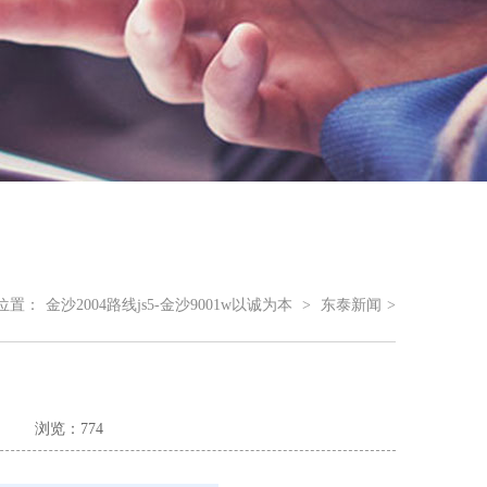
位置：
金沙2004路线js5-金沙9001w以诚为本
>
东泰新闻
>
浏览：774