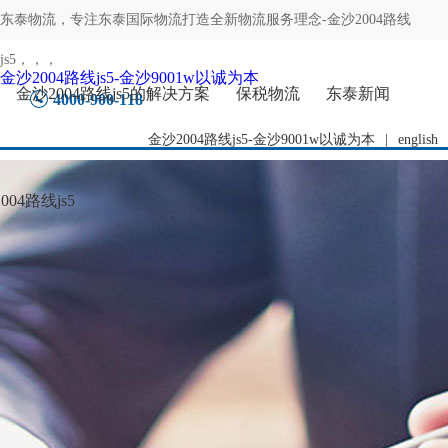
东泰物流，专注
东泰国际物流打造全新物流服务理念-金沙2004路线
js5
，，，
金沙2004路线js5-金沙9001w以诚为本
金沙2004路线js5的解决方案
保税物流
东泰新闻
4000-900-118
金沙2004路线js5-金沙9001w以诚为本
|
english
04路线js5