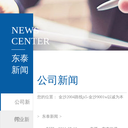
NEWS
CENTER
东泰
新闻
公司新闻
您的位置：
金沙2004路线js5-金沙9001w以诚为本
公司新
>
东泰新闻
>
闻
行业新